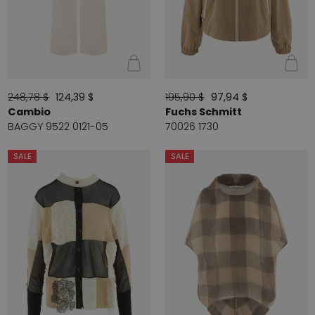
248,78 $
124,39 $
195,90 $
97,94 $
Cambio
Fuchs Schmitt
BAGGY 9522 0121-05
70026 1730
SALE
SALE