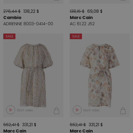
276,44 $
138,22 $
138,15 $
69,08 $
Cambio
Marc Cain
ADRIENNE 8003-0414-00
AC 61.22 J52
SALE
SALE
Start video
Start video
662,41 $
331,21 $
662,41 $
331,21 $
Marc Cain
Marc Cain