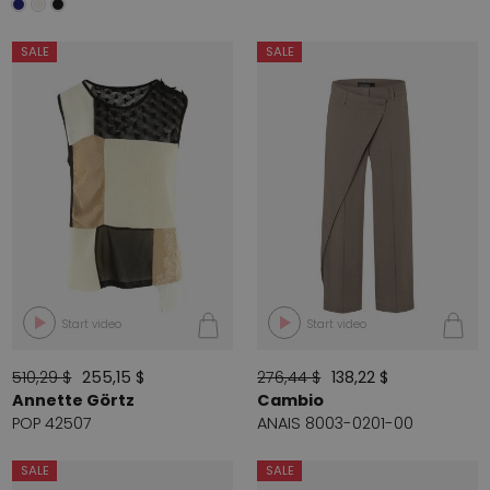
SALE
SALE
Start video
Start video
510,29 $
255,15 $
276,44 $
138,22 $
Annette Görtz
Cambio
POP 42507
ANAIS 8003-0201-00
SALE
SALE