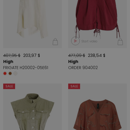
Start video
407,95 $
203,97 $
477,09 $
238,54 $
High
High
FRIGATE H20002-05E61
ORDER 904002
SALE
SALE