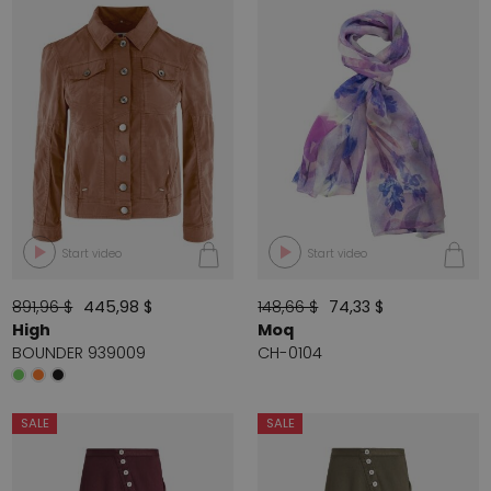
Start video
Start video
891,96 $
445,98 $
148,66 $
74,33 $
High
Moq
BOUNDER 939009
CH-0104
SALE
SALE