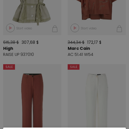
Start video
Start video
615,38 $
307,68 $
344,34 $
172,17 $
High
Marc Cain
RAISE UP 937010
AC 51.41 W54
SALE
SALE