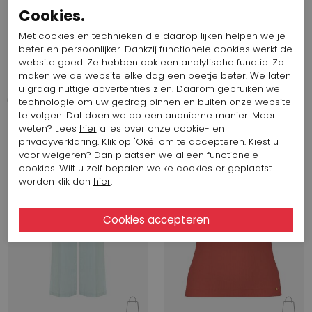
Cookies.
Start video
Start video
Met cookies en technieken die daarop lijken helpen we je
beter en persoonlijker. Dankzij functionele cookies werkt de
413,49 $
206,74 $
413,49 $
206,74 $
website goed. Ze hebben ook een analytische functie. Zo
Marc Cain
Marc Cain
maken we de website elke dag een beetje beter. We laten
AC 81.75 W62
AC 81.75 W62
u graag nuttige advertenties zien. Daarom gebruiken we
technologie om uw gedrag binnen en buiten onze website
te volgen. Dat doen we op een anonieme manier. Meer
weten? Lees
hier
alles over onze cookie- en
SALE
SALE
privacyverklaring. Klik op 'Oké' om te accepteren. Kiest u
voor
weigeren
? Dan plaatsen we alleen functionele
cookies. Wilt u zelf bepalen welke cookies er geplaatst
worden klik dan
hier
.