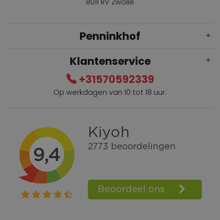
8011 RV Zwolle
Penninkhof
Klantenservice
+31570592339
Op werkdagen van 10 tot 18 uur.
Gratis verzending vanaf € 100,=
Bel +31570592339
Spaarpunten
Shop the Look
Telefonisch bestellen ook mogelijk
Persoonlijk advies:
0570-592339