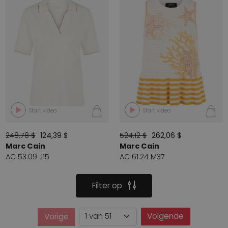
Start video
Start video
248,78 $
124,39 $
524,12 $
262,06 $
Marc Cain
Marc Cain
AC 53.09 J15
AC 61.24 M37
Filter op
Pagina
Volgende
Vorige
Pagina