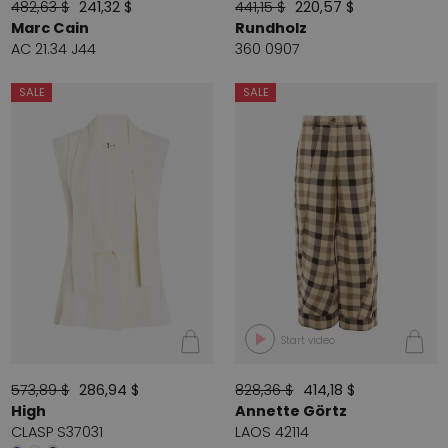
482,63 $
241,32 $
441,15 $
220,57 $
Marc Cain
Rundholz
AC 21.34 J44
360 0907
SALE
SALE
Start video
573,89 $
286,94 $
828,36 $
414,18 $
High
Annette Görtz
CLASP S37031
LAOS 42114