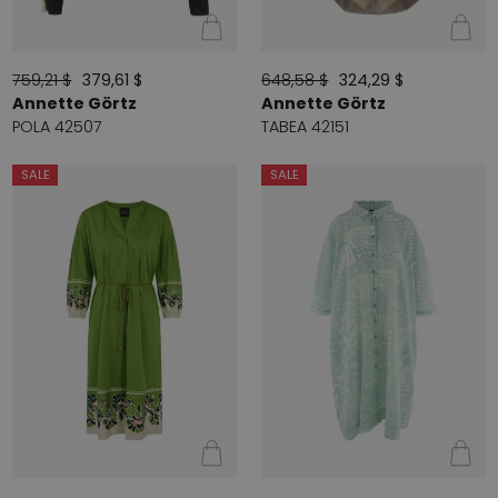
759,21 $
379,61 $
648,58 $
324,29 $
Annette Görtz
Annette Görtz
POLA 42507
TABEA 42151
SALE
SALE