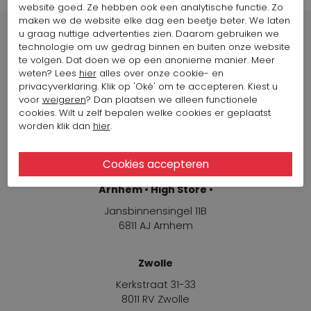
website goed. Ze hebben ook een analytische functie. Zo
maken we de website elke dag een beetje beter. We laten
u graag nuttige advertenties zien. Daarom gebruiken we
technologie om uw gedrag binnen en buiten onze website
te volgen. Dat doen we op een anonieme manier. Meer
weten? Lees
hier
alles over onze cookie- en
Winkels
privacyverklaring. Klik op 'Oké' om te accepteren. Kiest u
voor
weigeren
? Dan plaatsen we alleen functionele
cookies. Wilt u zelf bepalen welke cookies er geplaatst
Arnhem
worden klik dan
hier
.
Jansbinnensingel 11B
6811 AJ Arnhem
Arnhem • High Store •
Jansbinnensingel 11B
6811 AJ Arnhem
Zwolle
Kerkstraat 31-33
8011 RV Zwolle