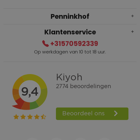
Penninkhof
Klantenservice
+31570592339
Op werkdagen van 10 tot 18 uur.
Gratis verzending vanaf € 100,=
Bel +31570592339
Spaarpunten
Shop the Look
Telefonisch bestellen ook mogelijk
Persoonlijk advies:
0570-592339