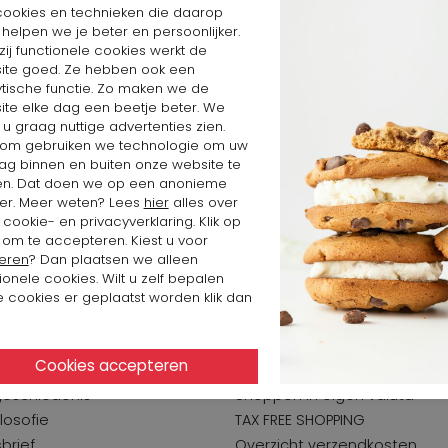
cookies en technieken die daarop
n helpen we je beter en persoonlijker.
ij functionele cookies werkt de
ite goed. Ze hebben ook een
ytische functie. Zo maken we de
ite elke dag een beetje beter. We
 u graag nuttige advertenties zien.
om gebruiken we technologie om uw
ag binnen en buiten onze website te
en. Dat doen we op een anonieme
er. Meer weten? Lees
hier
alles over
cookie- en privacyverklaring. Klik op
 om te accepteren. Kiest u voor
eren
? Dan plaatsen we alleen
ionele cookies. Wilt u zelf bepalen
 cookies er geplaatst worden klik dan
inkhof
Klantenservice
geschiedenis
Shoppen in eigen valuta
losofie
TAX FREE SHOPPING
brief
Overzicht verzendkosten