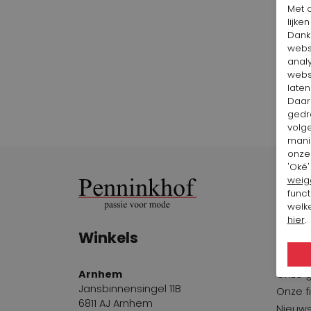
Met 
lijke
Dankz
webs
anal
webs
laten
Daar
gedr
volg
mani
onze 
'Oké'
weig
funct
welke
hier
.
Winkels
Penn
Arnhem
Onze 
Jansbinnensingel 11B
Onze fi
6811 AJ Arnhem
Nieuws