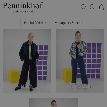
Zoeken...
Herfst/Winter
Voorjaar/Zomer
High
Marc Cain