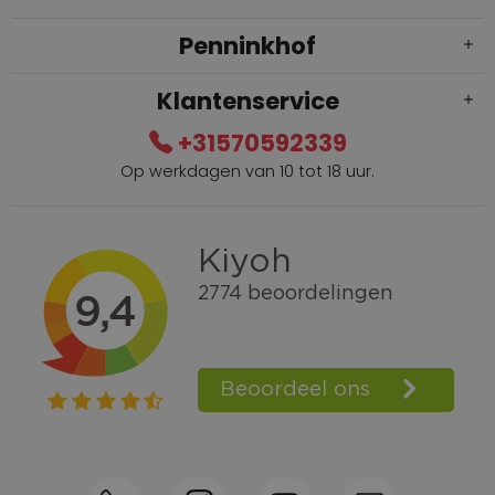
Penninkhof
Klantenservice
+31570592339
Op werkdagen van 10 tot 18 uur.
Gratis verzending vanaf € 100,=
Bel +31570592339
Spaarpunten
Shop the Look
Telefonisch bestellen ook mogelijk
Persoonlijk advies:
0570-592339