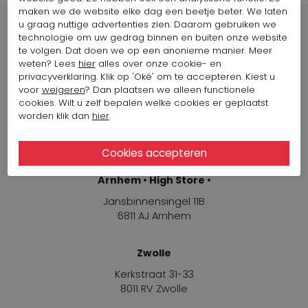
maken we de website elke dag een beetje beter. We laten
u graag nuttige advertenties zien. Daarom gebruiken we
technologie om uw gedrag binnen en buiten onze website
te volgen. Dat doen we op een anonieme manier. Meer
weten? Lees
hier
alles over onze cookie- en
Winkels
privacyverklaring. Klik op 'Oké' om te accepteren. Kiest u
voor
weigeren
? Dan plaatsen we alleen functionele
cookies. Wilt u zelf bepalen welke cookies er geplaatst
Arnhem
worden klik dan
hier
.
Jansbinnensingel 11B
6811 AJ Arnhem
Arnhem • High Store •
Jansbinnensingel 11B
6811 AJ Arnhem
Zwolle
Kerkstraat 31-33
8011 RV Zwolle