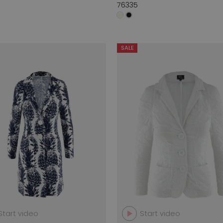
76335
SALE
Start video
Start video