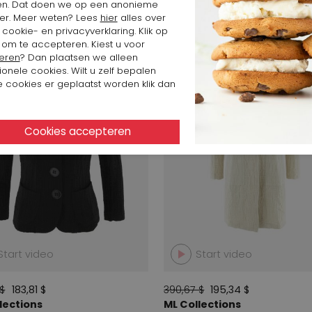
en. Dat doen we op een anonieme
er. Meer weten? Lees
hier
alles over
SALE
cookie- en privacyverklaring. Klik op
 om te accepteren. Kiest u voor
eren
? Dan plaatsen we alleen
ionele cookies. Wilt u zelf bepalen
 cookies er geplaatst worden klik dan
Start video
Start video
 $
183,81 $
390,67 $
195,34 $
lections
ML Collections