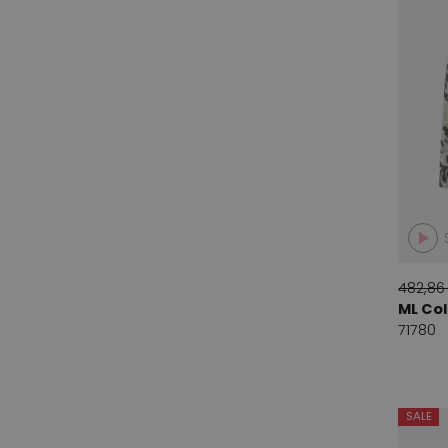
Fuchs Schmitt
4
Gabi Lauton
1
Garella
2
Girbaud Be
10
Heide ost
4
Ischiko
2
J. Brand
6
482,86
Joyce and Girls
1
ML Col
Laurel
2
71780
Lezard, Rene
1
Luisa Cerano
1
SALE
Mart Visser
3