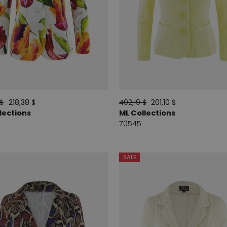
 $
218,38 $
402,19 $
201,10 $
lections
ML Collections
70545
SALE