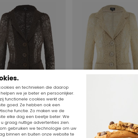
okies.
cookies en technieken die daarop
Start video
Start video
n helpen we je beter en persoonlijker.
ij functionele cookies werkt de
ite goed. Ze hebben ook een
 $
183,81 $
367,62 $
183,81 $
ytische functie. Zo maken we de
lections
ML Collections
ite elke dag een beetje beter. We
70722
 u graag nuttige advertenties zien.
om gebruiken we technologie om uw
ag binnen en buiten onze website te