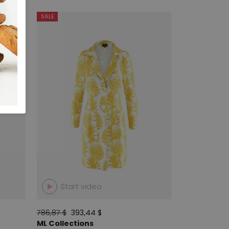
SALE
Start video
786,87 $
393,44 $
ML Collections