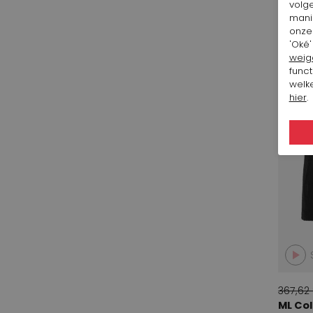
volg
Stroke
mani
2
SALE
onze 
Summum
'Oké'
8
weig
Tandem
7
funct
welke
Transit Tam & Comp.
10
hier
.
usha dutta mode
1
Zucchero
4
367,62
ML Col