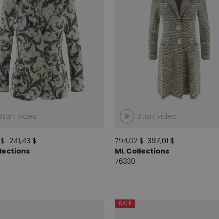
Start video
Start video
 $
241,43 $
794,02 $
397,01 $
lections
ML Collections
76330
SALE