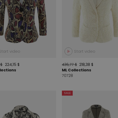
Start video
Start video
 $
224,15 $
436,77 $
218,38 $
lections
ML Collections
70728
SALE