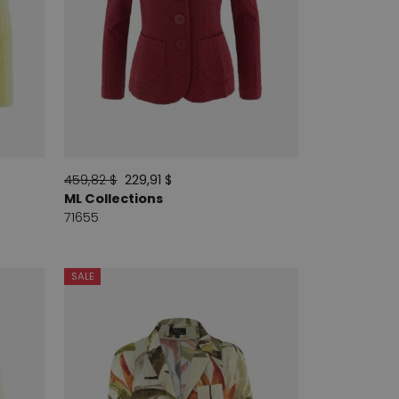
459,82 $
229,91 $
ML Collections
71655
SALE