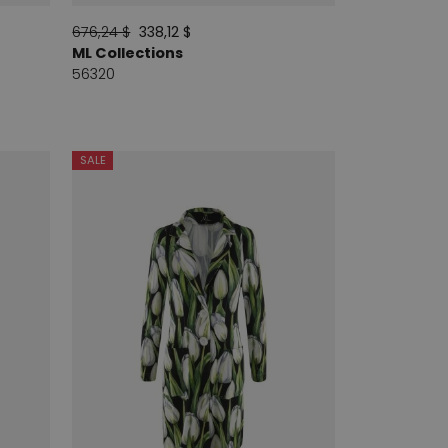
676,24 $
338,12 $
ML Collections
56320
SALE