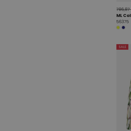
786,87
ML Col
56375
SALE