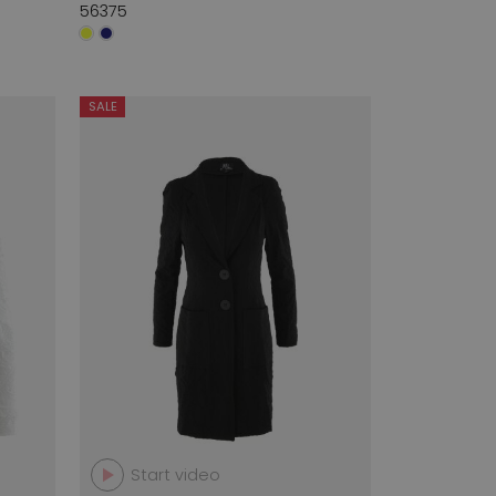
56375
SALE
Start video