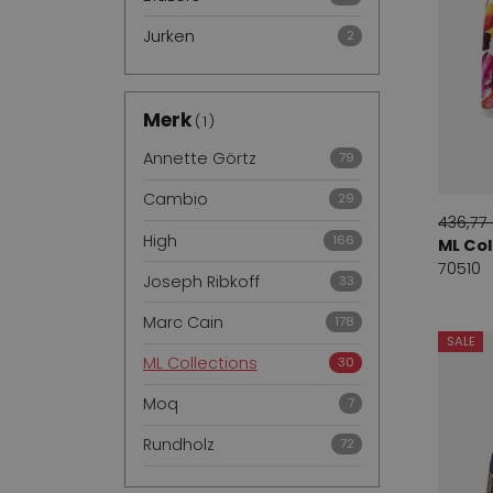
Jurken
2
Merk
1
Annette Görtz
79
Cambio
29
436,77
High
166
ML Col
70510
Joseph Ribkoff
33
Marc Cain
178
SALE
ML Collections
30
Moq
7
Rundholz
72
Airfield
14