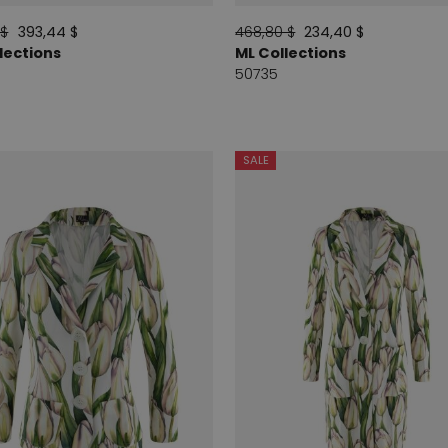
 $
393,44 $
468,80 $
234,40 $
lections
ML Collections
50735
SALE