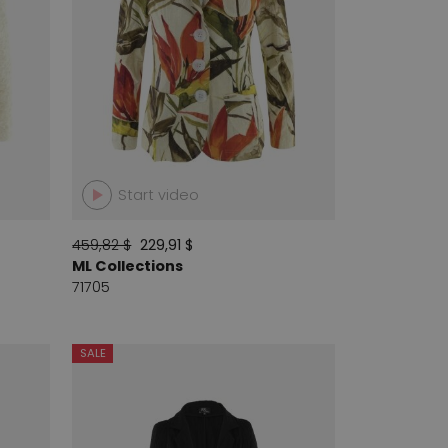
Start video
459,82 $
229,91 $
ML Collections
71705
SALE