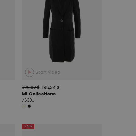
Start video
390,67 $
195,34 $
ML Collections
76335
SALE