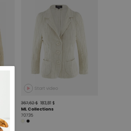
Start video
367,62 $
183,81 $
ML Collections
70735