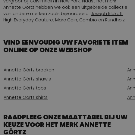
vergroot bij Calvin klein in New York. Naast het merk
Annette Görtz hebben we ook een uitgebreide collectie
van andere merken zoals bijvoorbeeld:
Joseph Ribkoff
,
High Everyday Couture
,
Marc Cain
,
Cambio
en
Rundholz
.
VIND EENVOUDIG UW FAVORIETE ITEM
ONLINE OP ONZE WEBSHOP
Annette Görtz broeken
Ann
Annette Görtz shawls
Ann
Annette Görtz tops
Ann
Annette Görtz shirts
Ann
RAADPLEEG ONZE MAATTABEL BIJ UW
KEUZE VOOR HET MERK ANNETTE
GÖRTZ