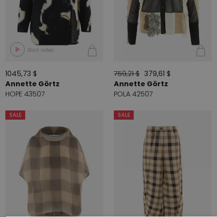
Start video
1045,73 $
759,21 $
379,61 $
Annette Görtz
Annette Görtz
HOPE 43507
POLA 42507
SALE
SALE