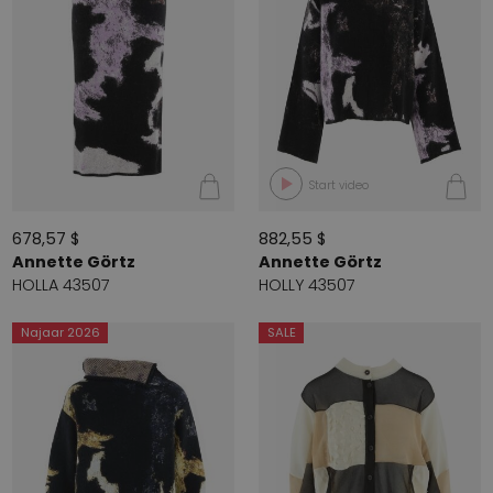
Start video
678,57 $
882,55 $
Annette Görtz
Annette Görtz
HOLLA 43507
HOLLY 43507
Najaar 2026
SALE