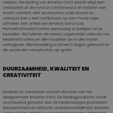
hebben. De kleding van Annette Görtz straalt altijd een
creativiteit uit die rond uit schitterend is en hebben een
enorm comfort. Met accessoires zoals shawls en
ceintuurs kan u een combinatie op een mooie wijze
afmaken. Een artikel van Annette Görtz is bij
Penninkhofmode.nl online eenvoudig te bekijken en te
bestellen. Wij hebben de meest uitgebreide collectie van
Nederland online en alle modellen zijn in alle maten
verkrijgbaar. Elke bestelling is binnen 3 dagen geleverd en
de verzenden retourkosten zijn gratis.
DUURZAAMHEID, KWALITEIT EN
CREATIVITEIT
Kwaliteit en creativiteit vormen de basis van het
designermerk Annette Görtz. De kledingproductie wordt
voortdurend getoetst aan de hedendaagse prioriteiten:
duurzaamheid en ethische verantwoordelijkheid. Annette
Görtz zet zich actief in voor sociale projecten door haar