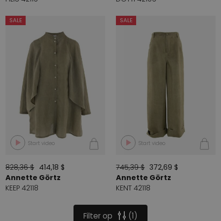
SALE
SALE
Start video
Start video
828,36 $
414,18 $
745,39 $
372,69 $
Annette Görtz
Annette Görtz
KEEP 42118
KENT 42118
Filter op
1