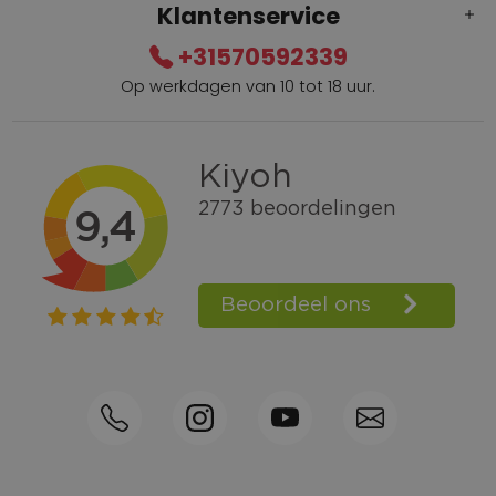
Klantenservice
+31570592339
Op werkdagen van 10 tot 18 uur.
Gratis verzending vanaf € 100,=
Bel +31570592339
Spaarpunten
Shop the Look
Telefonisch bestellen ook mogelijk
Persoonlijk advies:
0570-592339