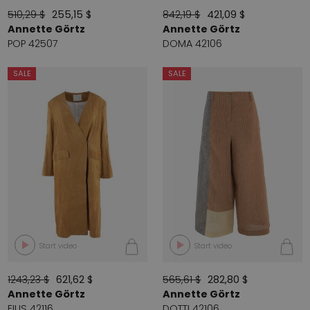
510,29 $
255,15 $
842,19 $
421,09 $
Annette Görtz
Annette Görtz
POP 42507
DOMA 42106
SALE
SALE
Start video
Start video
1243,23 $
621,62 $
565,61 $
282,80 $
Annette Görtz
Annette Görtz
FILIS 42116
DOTTI 42106