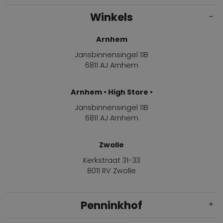
Winkels
Arnhem
Jansbinnensingel 11B
6811 AJ Arnhem
Arnhem • High Store •
Jansbinnensingel 11B
6811 AJ Arnhem
Zwolle
Kerkstraat 31-33
8011 RV Zwolle
Penninkhof