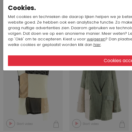
Cookies.
Start video
Met cookies en technieken die daarop lijken helpen we je beter 
website goed. Ze hebben ook een analytische functie. Zo make
648,58 $
324,29 $
828,36 $
414,18 $
graag nuttige advertenties zien. Daarom gebruiken we techno
Annette Görtz
Annette Görtz
volgen. Dat doen we op een anonieme manier. Meer weten? L
TABEA 42151
LAOS 42114
op 'Oké' om te accepteren. Kiest u voor
weigeren
? Dan plaatse
welke cookies er geplaatst worden klik dan
hier
.
SALE
SALE
Start video
Start video