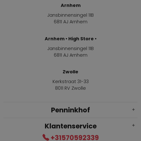
Arnhem
Jansbinnensingel 11B
6811 AJ Arnhem
Arnhem • High Store •
Jansbinnensingel 11B
6811 AJ Arnhem
Zwolle
Kerkstraat 31-33
8011 RV Zwolle
Penninkhof
Klantenservice
+31570592339