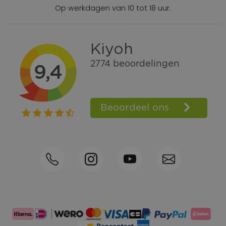
Op werkdagen van 10 tot 18 uur.
Gratis verzending vanaf € 100,=
Bel +31570592339
Spaarpunten
Shop the Look
Telefonisch bestellen ook mogelijk
Persoonlijk advies:
0570-592339