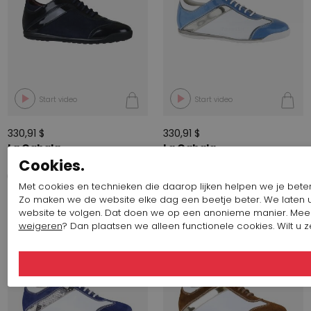
Start video
Start video
330,91 $
330,91 $
La Cabala
La Cabala
L902004CGK
L902004NGK
Cookies.
+ 11
Met cookies en technieken die daarop lijken helpen we je beter
Zo maken we de website elke dag een beetje beter. We laten 
website te volgen. Dat doen we op een anonieme manier. Me
weigeren
? Dan plaatsen we alleen functionele cookies. Wilt u 