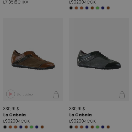
L713518CHKA
L902004CGK
Start video
330,91 $
330,91 $
La Cabala
La Cabala
L902004CGK
L902004CGK