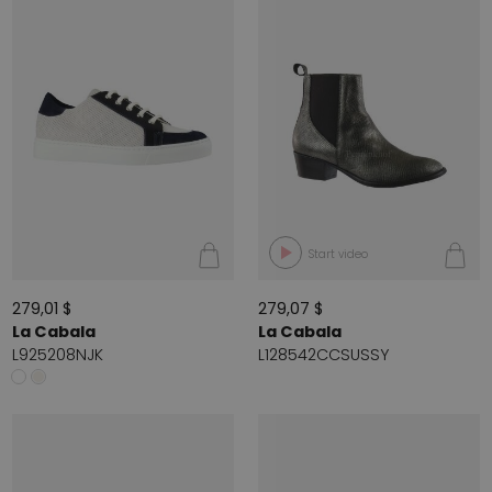
Start video
279,01 $
279,07 $
La Cabala
La Cabala
L925208NJK
L128542CCSUSSY