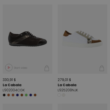
Start video
330,91 $
279,01 $
La Cabala
La Cabala
L902004CGK
L925208NJK