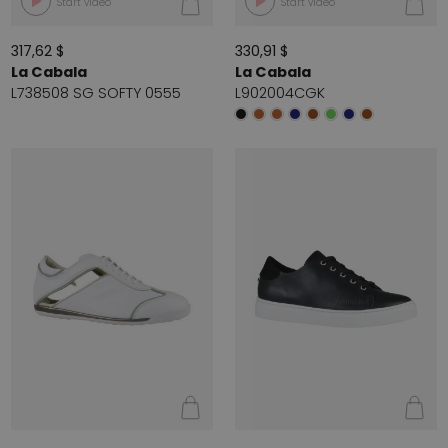
Start video
Start video
317,62 $
330,91 $
La Cabala
La Cabala
L738508 SG SOFTY 0555
L902004CGK