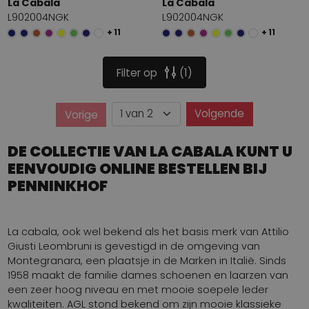
La Cabala
La Cabala
L902004NGK
L902004NGK
+ 11
+ 11
Filter op
1
Pagina
Volgende
Vorige
Pagina
DE COLLECTIE VAN LA CABALA KUNT U
EENVOUDIG ONLINE BESTELLEN BIJ
PENNINKHOF
La cabala, ook wel bekend als het basis merk van Attilio
Giusti Leombruni is gevestigd in de omgeving van
Montegranara, een plaatsje in de Marken in Italië. Sinds
1958 maakt de familie dames schoenen en laarzen van
een zeer hoog niveau en met mooie soepele leder
kwaliteiten. AGL stond bekend om zijn mooie klassieke