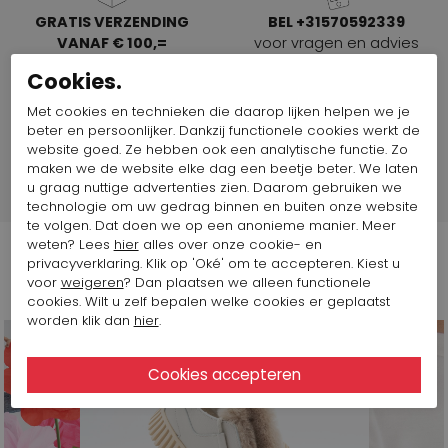
GRATIS VERZENDING
BEL +31570592339
VANAF € 100,=
voor vragen en advies
In Nederland, Duitsland en
Cookies.
België
Met cookies en technieken die daarop lijken helpen we je
beter en persoonlijker. Dankzij functionele cookies werkt de
SPAARPUNTEN
SHOP THE LOOK
website goed. Ze hebben ook een analytische functie. Zo
Spaar voor korting
Direct de mooiste
maken we de website elke dag een beetje beter. We laten
combinaties
u graag nuttige advertenties zien. Daarom gebruiken we
technologie om uw gedrag binnen en buiten onze website
te volgen. Dat doen we op een anonieme manier. Meer
weten? Lees
hier
alles over onze cookie- en
privacyverklaring. Klik op 'Oké' om te accepteren. Kiest u
Volg ons op
voor
weigeren
? Dan plaatsen we alleen functionele
cookies. Wilt u zelf bepalen welke cookies er geplaatst
worden klik dan
hier
.