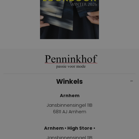
Winkels
Arnhem
Jansbinnensingel 11B
6811 AJ Arnhem
Arnhem • High Store •
Jansbinnensingel 11B