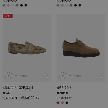
FANHOO
FANHOO
SALE
Start video
Start video
464,77 $
325,34 $
458,70 $
AGL
Arche
MARIENNE D834083PC
COMKOY