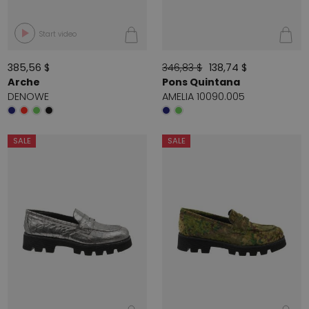
Start video
385,56 $
346,83 $
138,74 $
Arche
Pons Quintana
DENOWE
AMELIA 10090.005
SALE
SALE