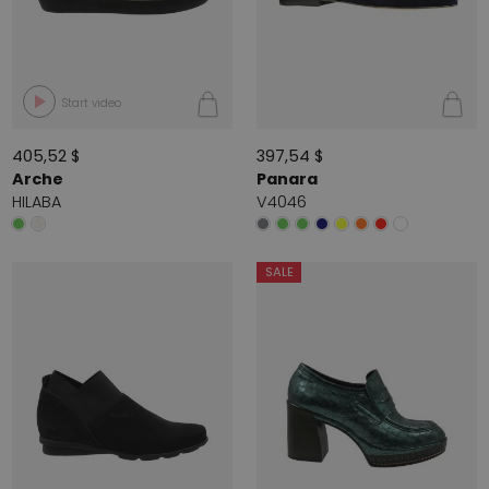
Start video
405,52 $
397,54 $
Arche
Panara
HILABA
V4046
SALE