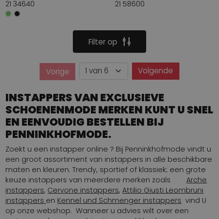
21 34640
21 58600
Filter op
Pagina
Volgende
Vorige
Pagina
INSTAPPERS VAN EXCLUSIEVE
SCHOENENMODE MERKEN KUNT U SNEL
EN EENVOUDIG BESTELLEN BIJ
PENNINKHOFMODE.
Zoekt u een instapper online ? Bij Penninkhofmode vindt u
een groot assortiment van instappers in alle beschikbare
maten en kleuren. Trendy, sportief of klassiek; een grote
keuze instappers van meerdere merken zoals
Arche
instappers
,
Cervone instappers
,
Attilio Giusti Leombruni
instappers
en
Kennel und Schmenger instappers
vind U
op onze webshop. Wanneer u advies wilt over een