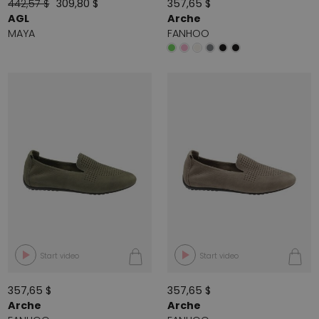
442,57 $
309,80 $
357,65 $
AGL
Arche
MAYA
FANHOO
Start video
Start video
357,65 $
357,65 $
Arche
Arche