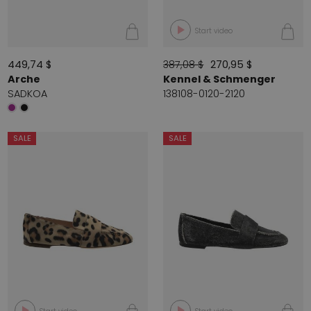
Start video
449,74 $
387,08 $
270,95 $
Arche
Kennel & Schmenger
SADKOA
138108-0120-2120
SALE
SALE