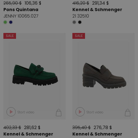
265,90 $
106,36 $
416,20 $
291,34 $
Pons Quintana
Kennel & Schmenger
JENNY 10065.027
21 32510
SALE
SALE
Start video
Start video
402,33 $
281,62 $
395,40 $
276,78 $
Kennel & Schmenger
Kennel & Schmenger