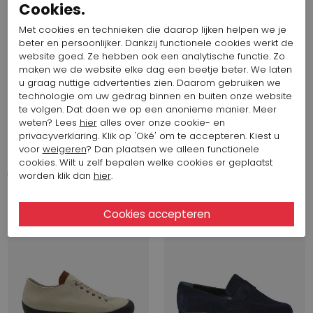
Cookies.
Met cookies en technieken die daarop lijken helpen we je
beter en persoonlijker. Dankzij functionele cookies werkt de
website goed. Ze hebben ook een analytische functie. Zo
maken we de website elke dag een beetje beter. We laten
u graag nuttige advertenties zien. Daarom gebruiken we
technologie om uw gedrag binnen en buiten onze website
Start video
Start video
te volgen. Dat doen we op een anonieme manier. Meer
weten? Lees
hier
alles over onze cookie- en
439,32 $
405,52 $
privacyverklaring. Klik op 'Oké' om te accepteren. Kiest u
Arche
Arche
voor
weigeren
? Dan plaatsen we alleen functionele
VANHOA
HILABA
cookies. Wilt u zelf bepalen welke cookies er geplaatst
worden klik dan
hier
.