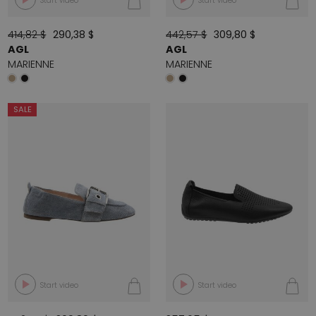
Start video
Start video
414,82 $
290,38 $
442,57 $
309,80 $
AGL
AGL
MARIENNE
MARIENNE
SALE
Start video
Start video