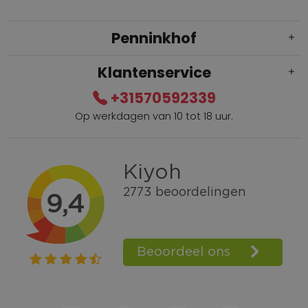
Penninkhof
Klantenservice
+31570592339
Op werkdagen van 10 tot 18 uur.
Gratis verzending vanaf € 100,=
Bel +31570592339
Spaarpunten
Shop the Look
Telefonisch bestellen ook mogelijk
Persoonlijk advies:
0570-592339