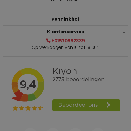
8011 RV Zwolle
Penninkhof
Klantenservice
+31570592339
Op werkdagen van 10 tot 18 uur.
Gratis verzending vanaf € 100,=
Bel +31570592339
Spaarpunten
Shop the Look
Telefonisch bestellen ook mogelijk
Persoonlijk advies:
0570-592339