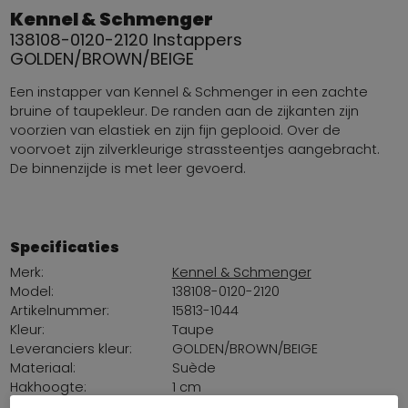
Kennel & Schmenger
138108-0120-2120 Instappers
GOLDEN/BROWN/BEIGE
Een instapper van Kennel & Schmenger in een zachte
bruine of taupekleur. De randen aan de zijkanten zijn
voorzien van elastiek en zijn fijn geplooid. Over de
voorvoet zijn zilverkleurige strassteentjes aangebracht.
De binnenzijde is met leer gevoerd.
Specificaties
Merk:
Kennel & Schmenger
Model:
138108-0120-2120
Artikelnummer:
15813-1044
Kleur:
Taupe
Leveranciers kleur:
GOLDEN/BROWN/BEIGE
Materiaal:
Suède
Hakhoogte:
1 cm
Pasvorm::
Normaal