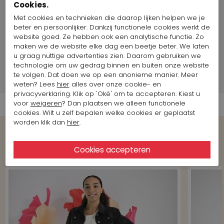
Cookies.
Zool:
Antislip
Met cookies en technieken die daarop lijken helpen we je
Binnenzool
Nee
beter en persoonlijker. Dankzij functionele cookies werkt de
uitneembaar:
website goed. Ze hebben ook een analytische functie. Zo
Land van productie:
Duitsland
maken we de website elke dag een beetje beter. We laten
Maat artikel op foto:
Maat 4
u graag nuttige advertenties zien. Daarom gebruiken we
technologie om uw gedrag binnen en buiten onze website
te volgen. Dat doen we op een anonieme manier. Meer
Verzend informatie
weten? Lees
hier
alles over onze cookie- en
privacyverklaring. Klik op 'Oké' om te accepteren. Kiest u
voor
weigeren
? Dan plaatsen we alleen functionele
cookies. Wilt u zelf bepalen welke cookies er geplaatst
worden klik dan
hier
.
Shop the Look