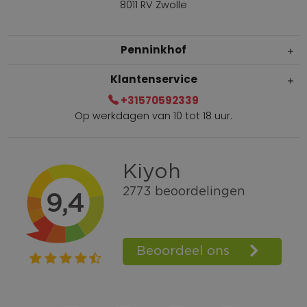
8011 RV Zwolle
Penninkhof
Klantenservice
+31570592339
Op werkdagen van 10 tot 18 uur.
Gratis verzending vanaf € 100,=
Bel +31570592339
Spaarpunten
Shop the Look
Telefonisch bestellen ook mogelijk
Persoonlijk advies:
0570-592339