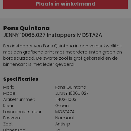
Plaats in winkelmand
Pons Quintana
JENNY 10065.027 Instappers MOSTAZA
Een instapper van Pons Quintana in een velour kwalliteit
met een grafische print met meerdere tinten groen en
bordeauxrood. De zwarte zool is grof gekarteld en de
binnenkant is met leder gevoerd.
Specificaties
Merk:
Pons Quintana
Model:
JENNY 10065.027
Artikelnummer:
11402-1003
Kleur:
Groen
Leveranciers kleur:
MOSTAZA
Pasvorm::
Normaal
Zool:
Antislip
Binnenzool
Ja