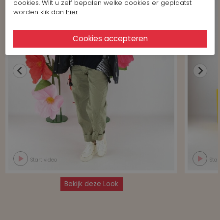
cookies. Wilt u zelf bepalen welke cookies er geplaatst
worden klik dan
hier
.
Start video
Star
Bekijk deze Look