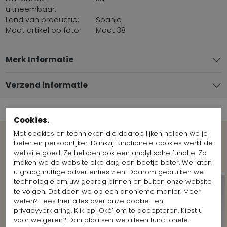
uitneembaar:
Land van productie:
Spanje
Maat artikel op foto:
Maat 38
Merk Informatie
Verzend informatie
Cookies.
Met cookies en technieken die daarop lijken helpen we je
beter en persoonlijker. Dankzij functionele cookies werkt de
Shop the Look
website goed. Ze hebben ook een analytische functie. Zo
maken we de website elke dag een beetje beter. We laten
u graag nuttige advertenties zien. Daarom gebruiken we
technologie om uw gedrag binnen en buiten onze website
te volgen. Dat doen we op een anonieme manier. Meer
weten? Lees
hier
alles over onze cookie- en
privacyverklaring. Klik op 'Oké' om te accepteren. Kiest u
voor
weigeren
? Dan plaatsen we alleen functionele