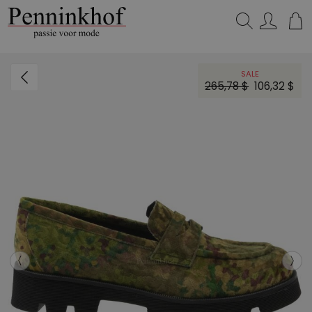
Zoeken...
SALE
265,78 $
106,32 $