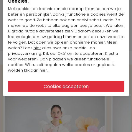
Cookies.
Land van productie:
Italië
Met cookies en technieken die daarop lijken helpen we je
Maat artikel op foto:
Maat 38
beter en persoonlijker. Dankzij functionele cookies werkt de
website goed. Ze hebben ook een analytische functie. Zo
maken we de website elke dag een beetje beter. We laten
Merk Informatie
u graag nuttige advertenties zien. Daarom gebruiken we
technologie om uw gedrag binnen en buiten onze website
te volgen. Dat doen we op een anonieme manier. Meer
Verzend informatie
weten? Lees
hier
alles over onze cookie- en
privacyverklaring. Klik op 'Oké' om te accepteren. Kiest u
voor
weigeren
? Dan plaatsen we alleen functionele
cookies. Wilt u zelf bepalen welke cookies er geplaatst
worden klik dan
hier
.
Shop the Look