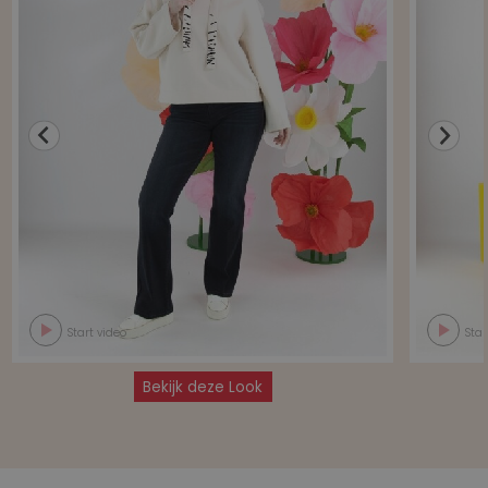
Start video
Star
Bekijk deze Look