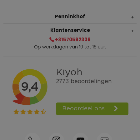
Penninkhof
Klantenservice
+31570592339
Op werkdagen van 10 tot 18 uur.
Gratis verzending vanaf € 100,=
Bel +31570592339
Spaarpunten
Shop the Look
Telefonisch bestellen ook mogelijk
Persoonlijk advies:
0570-592339