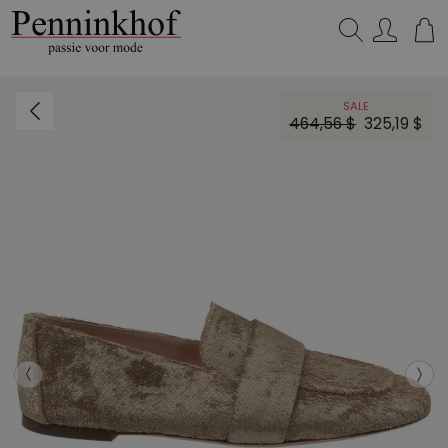
Zoeken...
SALE
464,56 $
325,19 $