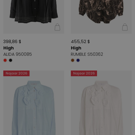
398,86 $
455,52 $
High
High
ALIDA 950085
RUMBLE S50362
Najaar 2026
Najaar 2026