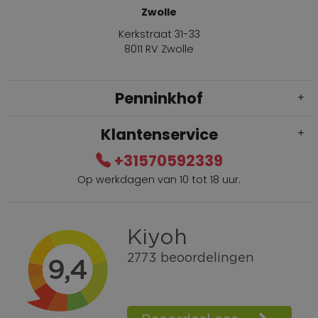
Zwolle
Kerkstraat 31-33
8011 RV Zwolle
Penninkhof
Klantenservice
+31570592339
Op werkdagen van 10 tot 18 uur.
Gratis verzending vanaf € 100,=
Bel +31570592339
Spaarpunten
Shop the Look