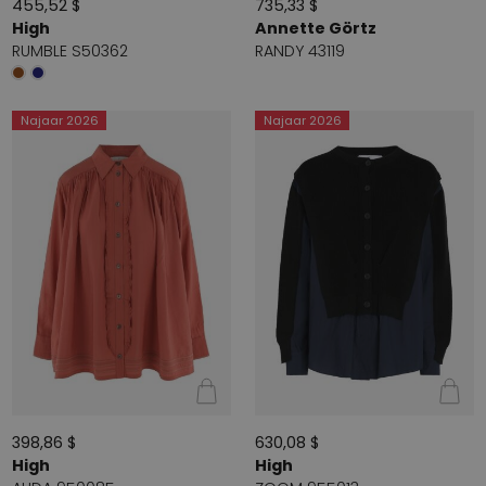
455,52 $
735,33 $
High
Annette Görtz
RUMBLE S50362
RANDY 43119
Najaar 2026
Najaar 2026
398,86 $
630,08 $
High
High