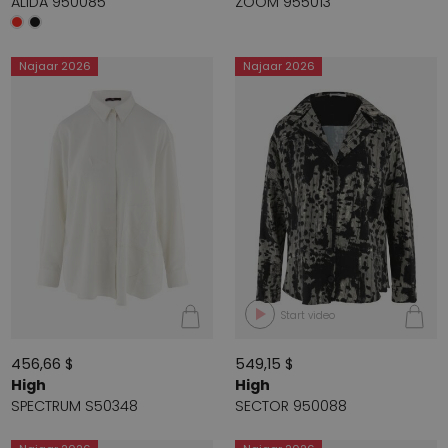
ALIDA 950085
ZOOM 955013
Najaar 2026
Najaar 2026
Start video
456,66 $
549,15 $
High
High
SPECTRUM S50348
SECTOR 950088