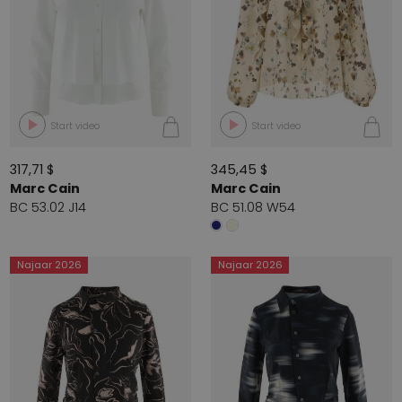
Start video
Start video
317,71 $
345,45 $
Marc Cain
Marc Cain
BC 53.02 J14
BC 51.08 W54
Najaar 2026
Najaar 2026