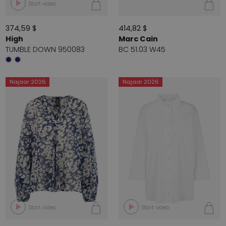
Start video
374,59 $
414,82 $
High
Marc Cain
TUMBLE DOWN 950083
BC 51.03 W45
Najaar 2026
Najaar 2026
Start video
Start video