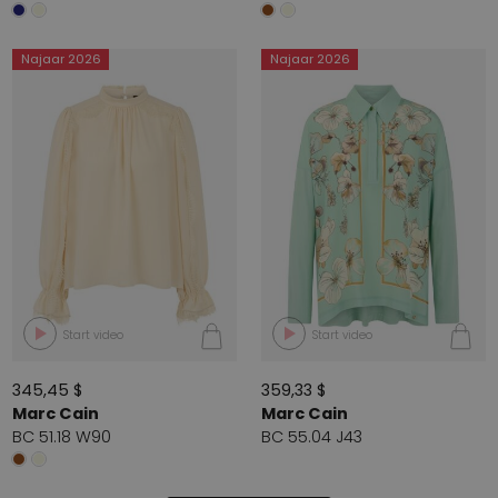
Najaar 2026
Najaar 2026
Start video
Start video
345,45 $
359,33 $
Marc Cain
Marc Cain
BC 51.18 W90
BC 55.04 J43