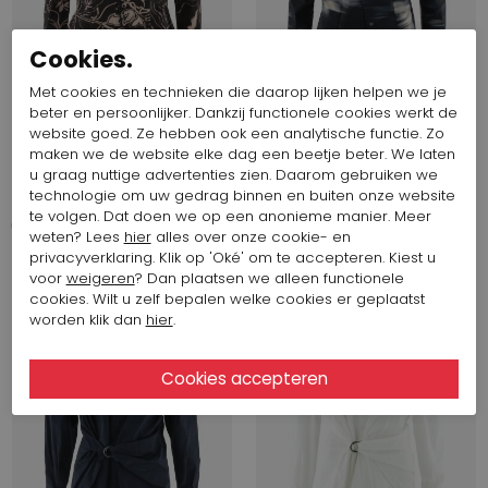
Cookies.
Met cookies en technieken die daarop lijken helpen we je
Start video
Start video
beter en persoonlijker. Dankzij functionele cookies werkt de
website goed. Ze hebben ook een analytische functie. Zo
maken we de website elke dag een beetje beter. We laten
398,86 $
398,86 $
u graag nuttige advertenties zien. Daarom gebruiken we
High
High
technologie om uw gedrag binnen en buiten onze website
FLOTILLA S50357
FLOTILLA S50357
te volgen. Dat doen we op een anonieme manier. Meer
weten? Lees
hier
alles over onze cookie- en
privacyverklaring. Klik op 'Oké' om te accepteren. Kiest u
Najaar 2026
Najaar 2026
voor
weigeren
? Dan plaatsen we alleen functionele
cookies. Wilt u zelf bepalen welke cookies er geplaatst
worden klik dan
hier
.