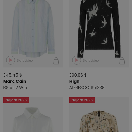
Start video
Start video
345,45 $
398,86 $
Marc Cain
High
BS 51.12 W15
ALFRESCO S51338
Najaar 2026
Najaar 2026