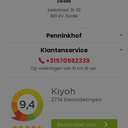
Zwolle
Kerkstraat 31-33
8011 RV Zwolle
Penninkhof
Klantenservice
+31570592339
Op werkdagen van 10 tot 18 uur.
Gratis verzending vanaf € 100,=
Bel +31570592339
Spaarpunten
Shop the Look
Telefonisch bestellen ook mogelijk