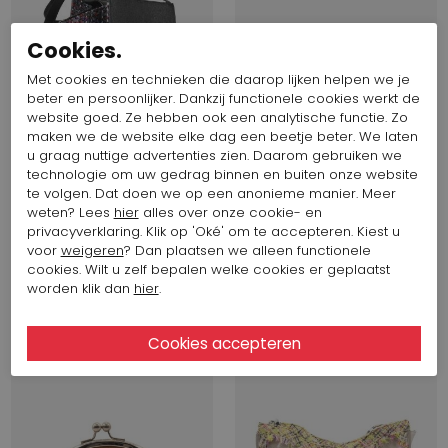
Cookies.
Met cookies en technieken die daarop lijken helpen we je
beter en persoonlijker. Dankzij functionele cookies werkt de
website goed. Ze hebben ook een analytische functie. Zo
maken we de website elke dag een beetje beter. We laten
u graag nuttige advertenties zien. Daarom gebruiken we
technologie om uw gedrag binnen en buiten onze website
te volgen. Dat doen we op een anonieme manier. Meer
weten? Lees
hier
alles over onze cookie- en
privacyverklaring. Klik op 'Oké' om te accepteren. Kiest u
voor
weigeren
? Dan plaatsen we alleen functionele
691,99 $
345,99 $
395,22 $
197,61 $
cookies. Wilt u zelf bepalen welke cookies er geplaatst
Fabi
Voltan
worden klik dan
hier
.
CDF0702
SUSAN
SALE
SALE