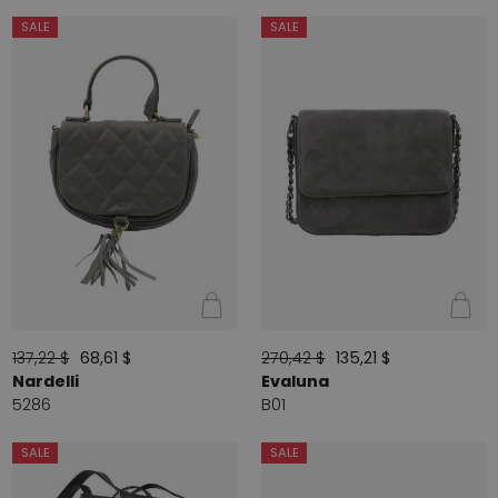
SALE
SALE
137,22 $
68,61 $
270,42 $
135,21 $
Nardelli
Evaluna
5286
B01
SALE
SALE