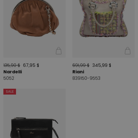
135,90 $
67,95 $
691,99 $
345,99 $
Nardelli
Riani
5052
839150-9553
SALE