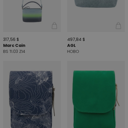
317,56 $
497,84 $
Marc Cain
AGL
BS TI.03 Z14
HOBO