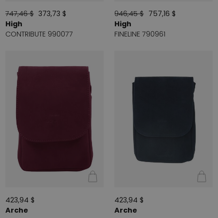
747,46 $
373,73 $
946,45 $
757,16 $
High
High
CONTRIBUTE 990077
FINELINE 790961
423,94 $
423,94 $
Arche
Arche