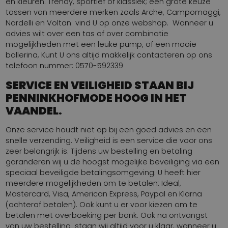
en kleuren. Trendy, sportief of klassiek; een grote keuze
tassen van meerdere merken zoals Arche, Campomaggi,
Nardelli en Voltan vind U op onze webshop. Wanneer u
advies wilt over een tas of over combinatie
mogelijkheden met een leuke pump, of een mooie
ballerina, Kunt U ons altijd makkelijk contacteren op ons
telefoon nummer: 0570-592339
SERVICE EN VEILIGHEID STAAN BIJ
PENNINKHOFMODE HOOG IN HET
VAANDEL.
Onze service houdt niet op bij een goed advies en een
snelle verzending. Veiligheid is een service die voor ons
zeer belangrijk is. Tijdens uw bestelling en betaling
garanderen wij u de hoogst mogelijke beveiliging via een
speciaal beveiligde betalingsomgeving. U heeft hier
meerdere mogelijkheden om te betalen: Ideal,
Mastercard, Visa, American Express, Paypal en Klarna
(achteraf betalen). Ook kunt u er voor kiezen om te
betalen met overboeking per bank. Ook na ontvangst
van uw bestelling staan wij altijd voor u klaar, wanneer u