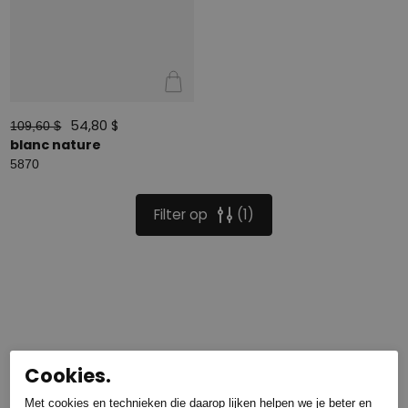
54,80 $
109,60 $
blanc nature
5870
Filter op
1
Cookies.
Met cookies en technieken die daarop lijken helpen we je beter en