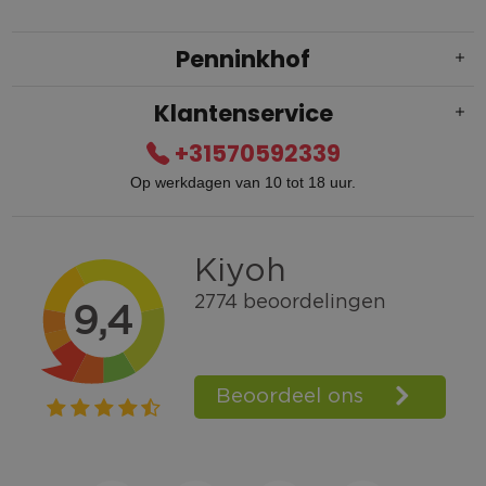
Penninkhof
Klantenservice
+31570592339
Op werkdagen van 10 tot 18 uur.
Gratis verzending vanaf € 100,=
Bel +31570592339
Spaarpunten
Shop the Look
Telefonisch bestellen ook mogelijk
Persoonlijk advies:
0570-592339