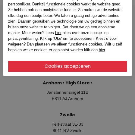
persoonlijker. Dankzij functionele cookies werkt de website goed.
Ze hebben ook een analytische functie. Zo maken we de website
elke dag een beetje beter. We laten u graag nuttige advertenties
zien. Daarom gebruiken we technologie om uw gedrag binnen en
buiten onze website te volgen. Dat doen we op een anonieme
manier. Meer weten? Lees
hier
alles over onze cookie- en
Winkels
privacyverklaring. Klik op 'Oké' om te accepteren. Kiest u voor
weigeren
? Dan plaatsen we alleen functionele cookies. Wilt u zelf
bepalen welke cookies er geplaatst worden klik dan
hier
.
Arnhem
Jansbinnensingel 11B
6811 AJ Arnhem
Arnhem • High Store •
Jansbinnensingel 11B
6811 AJ Arnhem
Zwolle
Kerkstraat 31-33
8011 RV Zwolle