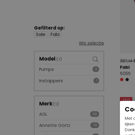
Gefilterd op:
Sale
Fabi
Wis selectie
Model
1
387,14 
Sale
Fabi
Pumps
3
5065
Instappers
1
SALE
Merk
1
Co
AGL
58
Met 
lijke
Annette Görtz
79
Dankz