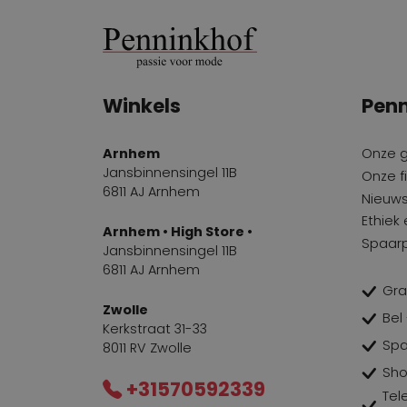
Alba Teci
3
Ambiente
5
Andorra
1
Winkels
Penn
Andrea Catini
1
Angelo Bervicato
17
Arnhem
Onze 
Barracuda
Jansbinnensingel 11B
21
Onze fi
6811 AJ Arnhem
Nieuws
Beatrice B
8
Ethiek
Arnhem • High Store •
blanc nature
1
Spaar
Jansbinnensingel 11B
6811 AJ Arnhem
Boss
3
Gra
BP Zone
1
Zwolle
Bel
Kerkstraat 31-33
Bruno Premi
8
Spa
8011 RV Zwolle
Sho
Byblos
2
+31570592339
Tel