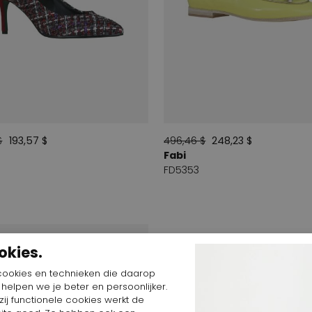
$
193,57 $
496,46 $
248,23 $
Fabi
FD5353
okies.
cookies en technieken die daarop
n helpen we je beter en persoonlijker.
ij functionele cookies werkt de