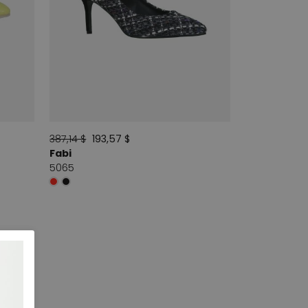
387,14 $
193,57 $
Fabi
5065