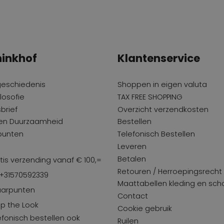
inkhof
Klantenservice
geschiedenis
Shoppen in eigen valuta
losofie
TAX FREE SHOPPING
brief
Overzicht verzendkosten
 en Duurzaamheid
Bestellen
punten
Telefonisch Bestellen
Leveren
Betalen
tis verzending vanaf € 100,=
Retouren / Herroepingsrecht
 +31570592339
Maattabellen kleding en sc
arpunten
Contact
p the Look
Cookie gebruik
efonisch bestellen ook
Ruilen