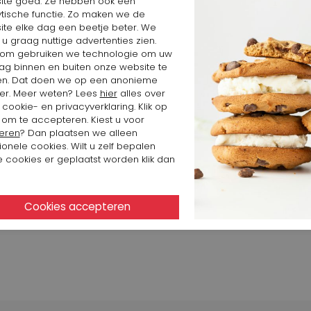
ite goed. Ze hebben ook een
ytische functie. Zo maken we de
ite elke dag een beetje beter. We
 u graag nuttige advertenties zien.
om gebruiken we technologie om uw
ag binnen en buiten onze website te
en. Dat doen we op een anonieme
er. Meer weten? Lees
hier
alles over
cookie- en privacyverklaring. Klik op
 om te accepteren. Kiest u voor
eren
? Dan plaatsen we alleen
ionele cookies. Wilt u zelf bepalen
 cookies er geplaatst worden klik dan
186 $