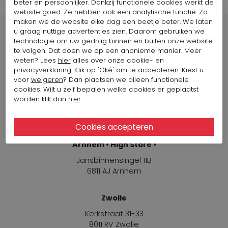
beter en persoonlijker. Dankzij functionele cookies werkt de
website goed. Ze hebben ook een analytische functie. Zo
maken we de website elke dag een beetje beter. We laten
u graag nuttige advertenties zien. Daarom gebruiken we
technologie om uw gedrag binnen en buiten onze website
te volgen. Dat doen we op een anonieme manier. Meer
weten? Lees
hier
alles over onze cookie- en
Winkels
privacyverklaring. Klik op 'Oké' om te accepteren. Kiest u
voor
weigeren
? Dan plaatsen we alleen functionele
cookies. Wilt u zelf bepalen welke cookies er geplaatst
Arnhem
worden klik dan
hier
.
Jansbinnensingel 11B
6811 AJ Arnhem
Arnhem • High Store •
Jansbinnensingel 11B
6811 AJ Arnhem
Zwolle
Kerkstraat 31-33
8011 RV Zwolle