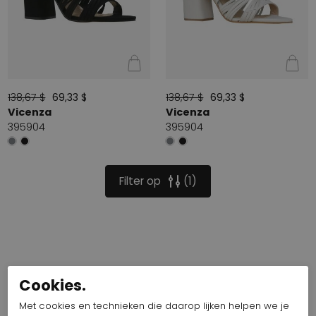
138,67 $
69,33 $
138,67 $
69,33 $
Vicenza
Vicenza
395904
395904
Filter op
1
Cookies.
Met cookies en technieken die daarop lijken helpen we je