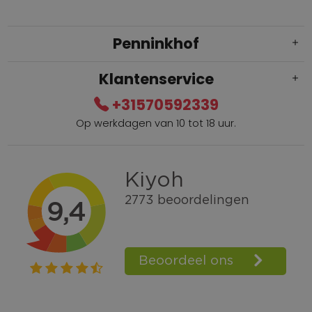
Penninkhof
Klantenservice
+31570592339
Op werkdagen van 10 tot 18 uur.
Gratis verzending vanaf € 100,=
Bel +31570592339
Spaarpunten
Shop the Look
Telefonisch bestellen ook mogelijk
Persoonlijk advies:
0570-592339