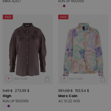
MIRA 42107
RUN UP 950065
SALE
SALE
Start video
Start video
548 $
273,99 $
387,08 $
193,54 $
High
Marc Cain
RUN UP 950065
AC 51.22 W19