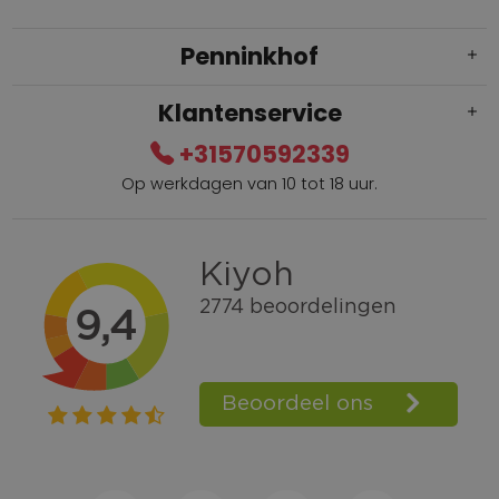
Penninkhof
Klantenservice
+31570592339
Op werkdagen van 10 tot 18 uur.
Gratis verzending vanaf € 100,=
Bel +31570592339
Spaarpunten
Shop the Look
Telefonisch bestellen ook mogelijk
Persoonlijk advies:
0570-592339