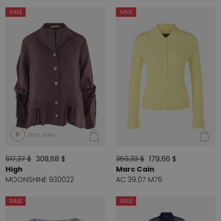
SALE
SALE
Start video
617,37 $
308,68 $
359,33 $
179,66 $
High
Marc Cain
MOONSHINE 930022
AC 39.07 M76
SALE
SALE