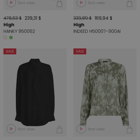
Start video
Start video
478,63 $
239,31 $
339,89 $
169,94 $
High
High
HANKY 950062
INDEED H50007-900AI
SALE
SALE
Start video
Start video