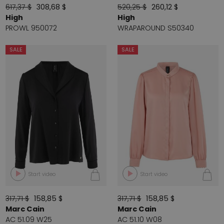
617,37 $
308,68 $
520,25 $
260,12 $
High
High
PROWL 950072
WRAPAROUND S50340
SALE
SALE
Start video
Start video
317,71 $
158,85 $
317,71 $
158,85 $
Marc Cain
Marc Cain
AC 51.09 W25
AC 51.10 W08