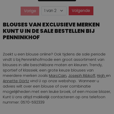
Pagina
Volgende
Vorige
Pagina
BLOUSES VAN EXCLUSIEVE MERKEN
KUNT U IN DE SALE BESTELLEN BIJ
PENNINKHOF
Zoekt u een blouse online? Ook tijdens de sale periode
vindt U bij Penninkhofmode een groot assortiment van
blouses in alle beschikbare maten en kleuren. Trendy,
sportief of klassiek; een grote keuze blouses van
meerdere merken zoals
MarcCain
,
Joseph Ribkoff
,
High
en
Annette Görtz
vind U op onze webshop. Wanneer u
advies wilt over een blouse of over combinatie
mogelijkheden met een leuke broek, of een mooie blazer,
Kunt U ons altijd makkelijk contacteren op ons telefoon
nummer: 0570-592339