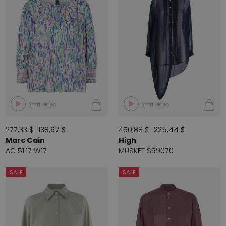
Start video
Start video
277,33 $
138,67 $
450,88 $
225,44 $
Marc Cain
High
AC 51.17 W17
MUSKET S59070
SALE
SALE