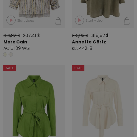
Start video
Start video
414,82 $
207,41 $
831,03 $
415,52 $
Marc Cain
Annette Görtz
AC 51.39 W51
KEEP 42118
SALE
SALE