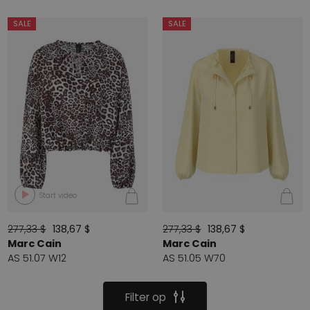
SALE
SALE
Start video
277,33 $
138,67 $
277,33 $
138,67 $
Marc Cain
Marc Cain
AS 51.07 W12
AS 51.05 W70
Filter op