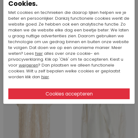
Cookies.
Met cookies en technieken die daarop lijken helpen we je
beter en persoonlijker. Dankzij functionele cookies werkt de
website goed. Ze hebben ook een analytische functie. Zo
maken we de website elke dag een beetje beter. We laten
Start video
Start video
u graag nuttige advertenties zien. Daarom gebruiken we
technologie om uw gedrag binnen en buiten onze website
478,63 $
239,31 $
478,63 $
239,31 $
te volgen. Dat doen we op een anonieme manier. Meer
High
High
weten? Lees
hier
alles over onze cookie- en
CANTER S50335
CANTER S50335
privacyverklaring. Klik op 'Oké' om te accepteren. Kiest u
voor
weigeren
? Dan plaatsen we alleen functionele
cookies. Wilt u zelf bepalen welke cookies er geplaatst
worden klik dan
hier
.
SALE
SALE