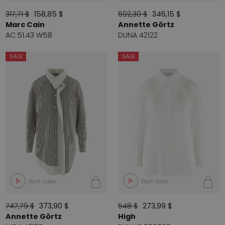
317,71 $
158,85 $
692,30 $
346,15 $
Marc Cain
Annette Görtz
AC 51.43 W58
DUNA 42122
SALE
SALE
Start video
Start video
747,79 $
373,90 $
548 $
273,99 $
Annette Görtz
High