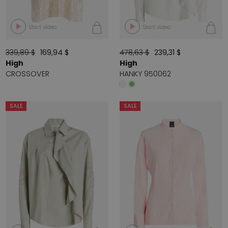
Start video
Start video
339,89 $
169,94 $
478,63 $
239,31 $
High
High
CROSSOVER
HANKY 950062
SALE
SALE