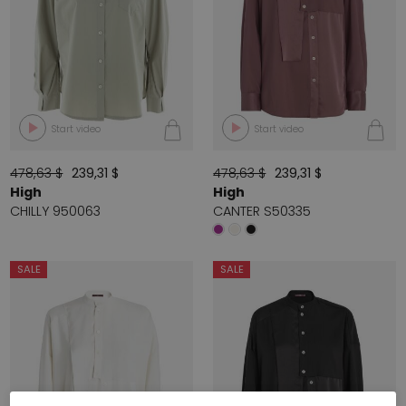
Start video
Start video
478,63 $
239,31 $
478,63 $
239,31 $
High
High
CHILLY 950063
CANTER S50335
SALE
SALE