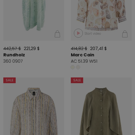
Start video
442,57 $
221,29 $
414,82 $
207,41 $
Rundholz
Marc Cain
360 0907
AC 51.39 W51
SALE
SALE