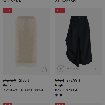
AS 71.07 M17
AS 71.06 W20
SALE
SALE
Start video
242,78 $
121,38 $
548 $
273,99 $
High
High
LOCKFAST H20003-900AE
BANFF S20351