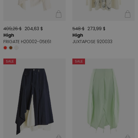
409,26 $
204,63 $
548 $
273,99 $
High
High
FRIGATE H20002-05E61
JUXTAPOSE 920033
SALE
SALE