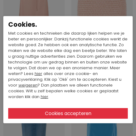
Cookies.
Met cookies en technieken die daarop lijken helpen we je
beter en persoonlijker. Dankzij functionele cookies werkt de
website goed. Ze hebben ook een analytische functie. Zo
Start video
Start video
maken we de website elke dag een beetje beter. We laten
u graag nuttige advertenties zien. Daarom gebruiken we
technologie om uw gedrag binnen en buiten onze website
277,33 $
138,67 $
345,45 $
172,73 $
te volgen. Dat doen we op een anonieme manier. Meer
Marc Cain
Marc Cain
weten? Lees
hier
alles over onze cookie- en
AC 71.16 W46
AC 71.23 M15
privacyverklaring. Klik op 'Oké' om te accepteren. Kiest u
voor
weigeren
? Dan plaatsen we alleen functionele
cookies. Wilt u zelf bepalen welke cookies er geplaatst
SALE
SALE
worden klik dan
hier
.