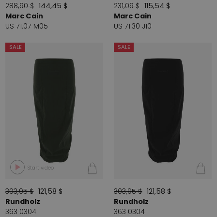
288,90 $
144,45 $
231,09 $
115,54 $
Marc Cain
Marc Cain
US 71.07 M05
US 71.30 J10
SALE
SALE
Start video
303,95 $
121,58 $
303,95 $
121,58 $
Rundholz
Rundholz
363 0304
363 0304