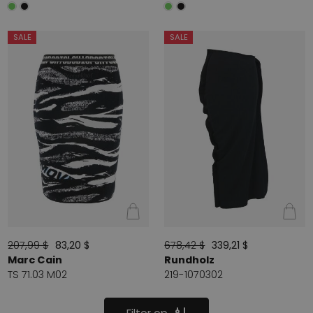
SALE
SALE
207,99 $
83,20 $
678,42 $
339,21 $
Marc Cain
Rundholz
TS 71.03 M02
219-1070302