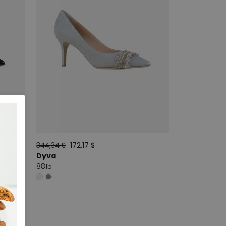
344,34 $
172,17 $
Dyva
8815