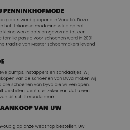
IJ PENNINKHOFMODE
erkplaats werd geopend in Venetië. Deze
n het Italiaanse mode-industrie op het
d de kleine werkplaats omgevormd tot een
e familie passie voor schoenen werd in 2001
e traditie van Master schoenmakers levend
DE
ieve pumps, instappers en sandaaltjes. Wij
t inkopen van de schoenen van Dyva maken wij
a alle schoenen van Dyva die wij verkopen,
ilt bestellen, bent u er zeker van dat u een
van dit schitterende merk.
DE AANKOOP VAN UW
envoudig op onze webshop bestellen. Uw