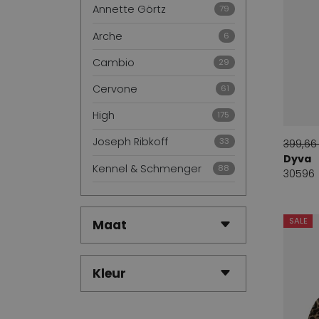
Annette Görtz
79
Arche
6
Cambio
29
Cervone
61
High
175
Joseph Ribkoff
33
399,66
Dyva
Kennel & Schmenger
88
30596
Marc Cain
182
ML Collections
SALE
30
Maat
Moq
7
Kleur
Panara
68
Rundholz
73