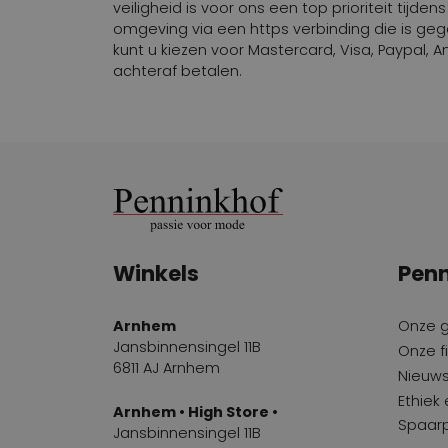
Laurel
2
veiligheid is voor ons een top prioriteit tij
omgeving via een https verbinding die is g
Lezard, Rene
1
kunt u kiezen voor Mastercard, Visa, Paypal,
achteraf betalen.
linea azzurra
1
Luca Mode
26
luciano barachini
2
Luisa Cerano
1
Madore
3
Manas
4
Winkels
Penn
Marc Ellis
1
Arnhem
Onze 
Maripe
5
Jansbinnensingel 11B
Onze fi
6811 AJ Arnhem
Nieuws
Mart Visser
3
Ethiek
Arnhem • High Store •
Mauro Teci
34
Spaar
Jansbinnensingel 11B