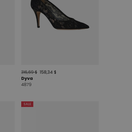
316,69 $
158,34 $
Dyva
4879
SALE