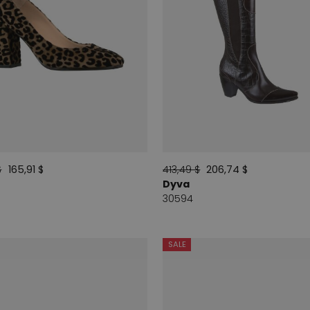
$
165,91 $
413,49 $
206,74 $
Dyva
30594
SALE