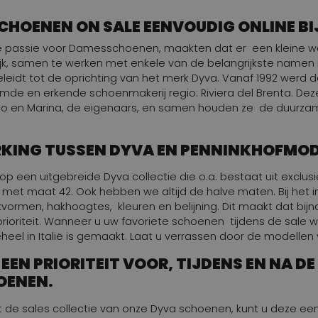
SCHOENEN ON SALE EENVOUDIG ONLINE B
de passie voor Damesschoenen, maakten dat er een kleine w
jk, samen te werken met enkele van de belangrijkste namen i
geleidt tot de oprichting van het merk Dyva. Vanaf 1992 wer
emde en erkende schoenmakerij regio: Riviera del Brenta. Dez
o en Marina, de eigenaars, en samen houden ze de duurzam
RKING TUSSEN DYVA EN PENNINKHOFMO
p een uitgebreide Dyva collectie die o.a. bestaat uit exclus
en met maat 42. Ook hebben we altijd de halve maten. Bij he
vormen, hakhoogtes, kleuren en belijning. Dit maakt dat bijn
te prioriteit. Wanneer u uw favoriete schoenen tijdens de sale w
heel in Italië is gemaakt. Laat u verrassen door de modellen 
 EEN PRIORITEIT VOOR, TIJDENS EN NA 
OENEN.
 de sales collectie van onze Dyva schoenen, kunt u deze e