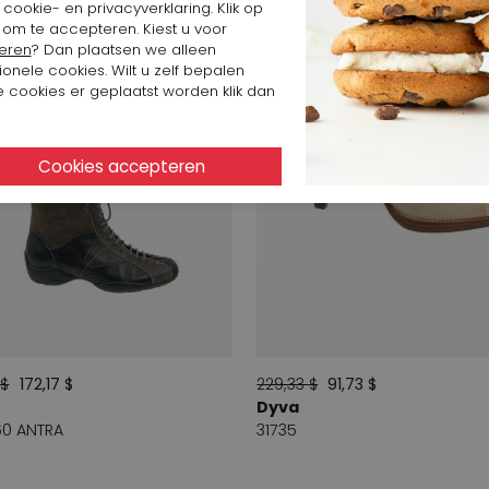
cookie- en privacyverklaring. Klik op
 om te accepteren. Kiest u voor
eren
? Dan plaatsen we alleen
ionele cookies. Wilt u zelf bepalen
 cookies er geplaatst worden klik dan
 $
172,17 $
229,33 $
91,73 $
Dyva
60 ANTRA
31735