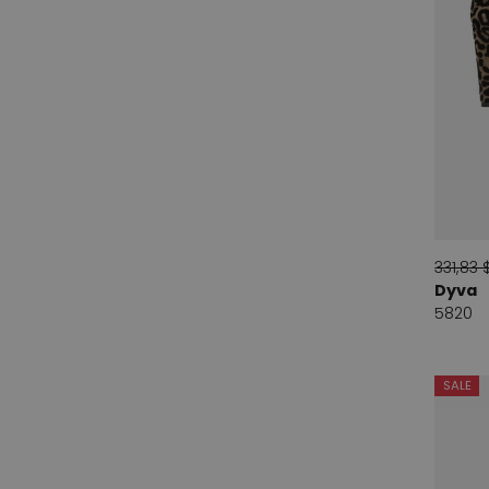
Airfield
14
Alba Teci
3
Ambiente
5
Andorra
1
Andrea Catini
1
Angelo Bervicato
17
Barracuda
21
331,83 
Dyva
Beatrice B
8
5820
blanc nature
1
Boss
3
SALE
BP Zone
1
Bruno Premi
8