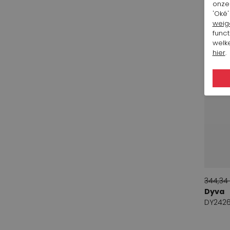
Dmn
onze 
7
'Oké'
Donna Carolina
weig
6
funct
Dyva
11
welke
hier
.
E...due
1
Etoile du Monde
6
Evaluna
42
Even and odd
35
Fabi
4
fontana
1
Franco Troise
16
344,34
Dyva
Fuchs Schmitt
5
DY242
Gabi Lauton
1