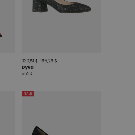
330,51 $
165,26 $
Dyva
5520
SALE