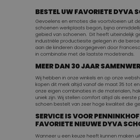
Garella
2
BESTEL UW FAVORIETE DYVA 
Girbaud Be
10
Gevoelens en emoties die voortvloeien uit 
Heide ost
4
schoenen werkplaats begon, bijna onmiddelli
gebied van schoenen. Dit heeft uiteindelijk 
Ischiko
2
industriële productiesite gelegen in de bero
aan de kinderen doorgegeven door Francesc
Ital Trend
6
in combinatie met de laatste modetrends.
J. Brand
6
MEER DAN 30 JAAR SAMENWE
John Grey
1
Wij hebben in onze winkels en op onze websho
Joyce and Girls
1
kopen dit merk altijd vanaf de maat 35 tot 
onze eigen combinaties in de materialen, hak
Karma of Charme
1
uniek zijn. Wij stellen comfort altijd als eers
schoen bestelt van zeer hoge kwaliteit die ge
Kop en Staart
14
SERVICE IS VOOR PENNINKHOF
l'Amour
1
FAVORIETE NIEUWE DYVA SCH
La Ross
1
Wanneer u een keuze heeft kunnen maken uit