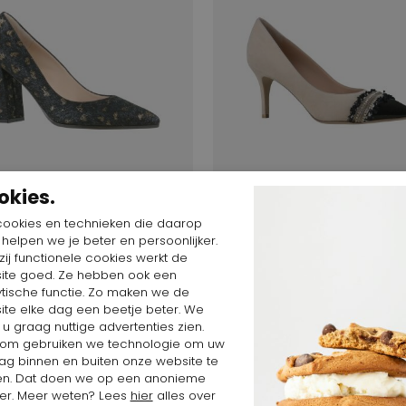
okies.
cookies en technieken die daarop
n helpen we je beter en persoonlijker.
ij functionele cookies werkt de
$
165,91 $
344,34 $
172,17 $
ite goed. Ze hebben ook een
Dyva
ytische functie. Zo maken we de
8815
ite elke dag een beetje beter. We
 u graag nuttige advertenties zien.
om gebruiken we technologie om uw
ag binnen en buiten onze website te
en. Dat doen we op een anonieme
SALE
er. Meer weten? Lees
hier
alles over