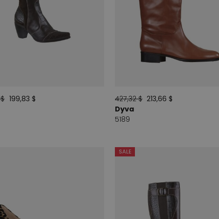
 $
199,83 $
427,32 $
213,66 $
Dyva
5189
SALE