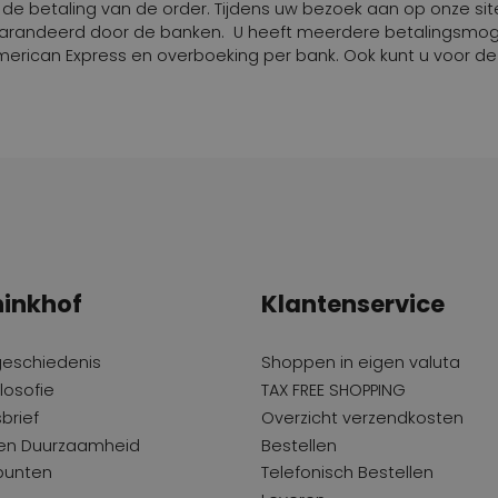
dens de betaling van de order. Tijdens uw bezoek aan op onze s
egarandeerd door de banken. U heeft meerdere betalingsmog
 American Express en overboeking per bank. Ook kunt u voor d
inkhof
Klantenservice
geschiedenis
Shoppen in eigen valuta
losofie
TAX FREE SHOPPING
brief
Overzicht verzendkosten
 en Duurzaamheid
Bestellen
punten
Telefonisch Bestellen