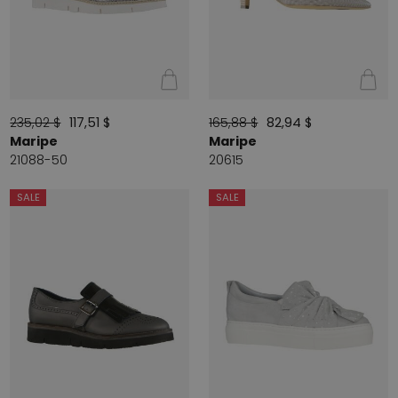
235,02 $
117,51 $
165,88 $
82,94 $
Maripe
Maripe
21088-50
20615
SALE
SALE