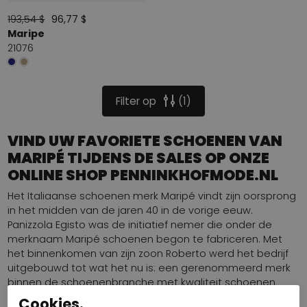
193,54 $
96,77 $
Maripe
21076
Filter op
1
VIND UW FAVORIETE SCHOENEN VAN
MARIPÉ TIJDENS DE SALES OP ONZE
ONLINE SHOP PENNINKHOFMODE.NL
Het Italiaanse schoenen merk Maripé vindt zijn oorsprong
in het midden van de jaren 40 in de vorige eeuw.
Panizzola Egisto was de initiatief nemer die onder de
merknaam Maripé schoenen begon te fabriceren. Met
het binnenkomen van zijn zoon Roberto werd het bedrijf
uitgebouwd tot wat het nu is: een gerenommeerd merk
binnen de schoenenbranche met kwaliteit schoenen
voor een zeer correcte prijs. Maripé weet elk seizoen
Cookies.