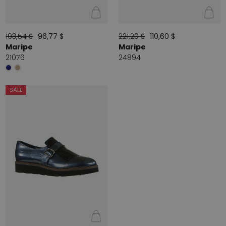
193,54 $
96,77 $
221,20 $
110,60 $
Maripe
Maripe
21076
24894
SALE