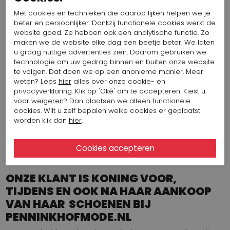
weer zeer goed op de laatste trends in te spelen.
Met cookies en technieken die daarop lijken helpen we je
Sportieve sneakers maar ook vlotte instappers en trendy
beter en persoonlijker. Dankzij functionele cookies werkt de
laarsjes.
website goed. Ze hebben ook een analytische functie. Zo
DE SAMENWERKING TUSSEN MARIPÉ
maken we de website elke dag een beetje beter. We laten
u graag nuttige advertenties zien. Daarom gebruiken we
EN PENNINKHOFMODE
technologie om uw gedrag binnen en buiten onze website
te volgen. Dat doen we op een anonieme manier. Meer
In de jaren 90 werd er een uitgebreide collectie gevoerd
weten? Lees
hier
alles over onze cookie- en
van Maripé. Na enkele jaren afscheid te hebben
privacyverklaring. Klik op 'Oké' om te accepteren. Kiest u
genomen hebben wij in 2012 de collectie weer
voor
weigeren
? Dan plaatsen we alleen functionele
opgenomen in ons assortiment. Binnen de
cookies. Wilt u zelf bepalen welke cookies er geplaatst
mogelijkheden kiezen wij altijd schoenen welke wij op
worden klik dan
hier
.
onze eigen wijze uniek kunnen maken door de keuze van
materialen en kleuren zodat wij elk seizoen weer een
uitgebreid aanbod hebben waarmee we ons van onze
collega’s kunnen onderscheiden.
ONZE KLANT IS KONING VOOR,
TIJDENS EN OOK NA HAAR AANKOOP
VAN HAAR SCHOENEN BIJ
PENNINKHOFMODE.NL