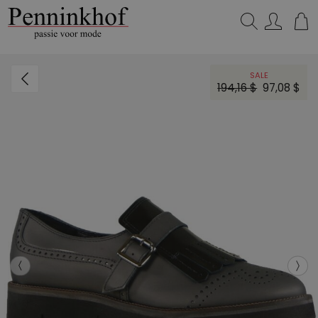
Zoeken...
SALE
194,16 $
97,08 $