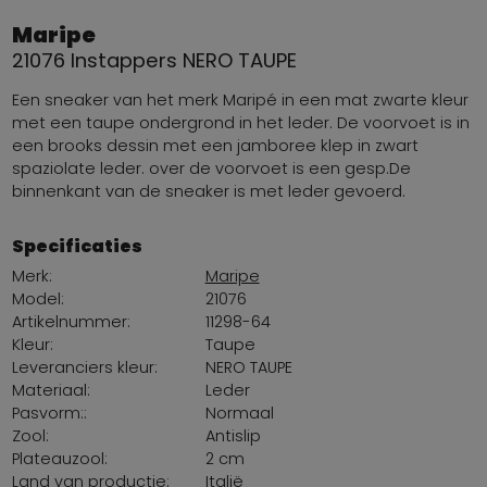
Maripe
21076 Instappers NERO TAUPE
Een sneaker van het merk Maripé in een mat zwarte kleur
met een taupe ondergrond in het leder. De voorvoet is in
een brooks dessin met een jamboree klep in zwart
spaziolate leder. over de voorvoet is een gesp.De
binnenkant van de sneaker is met leder gevoerd.
Specificaties
Merk:
Maripe
Model:
21076
Artikelnummer:
11298-64
Kleur:
Taupe
Leveranciers kleur:
NERO TAUPE
Materiaal:
Leder
Pasvorm::
Normaal
Zool:
Antislip
Plateauzool:
2 cm
Land van productie:
Italië