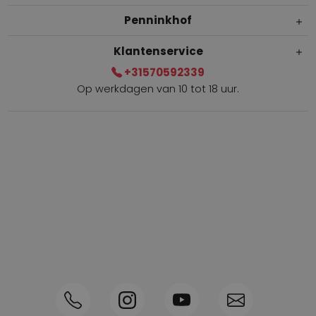
Penninkhof
Klantenservice
+31570592339
Op werkdagen van 10 tot 18 uur.
Gratis verzending vanaf € 100,=
Bel +31570592339
Spaarpunten
Shop the Look
Telefonisch bestellen ook mogelijk
Persoonlijk advies:
0570-592339