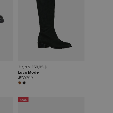
317,71 $
158,85 $
Luca Mode
JEDY200
SALE