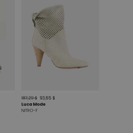
187,29 $
93,65 $
Luca Mode
NITRO-F