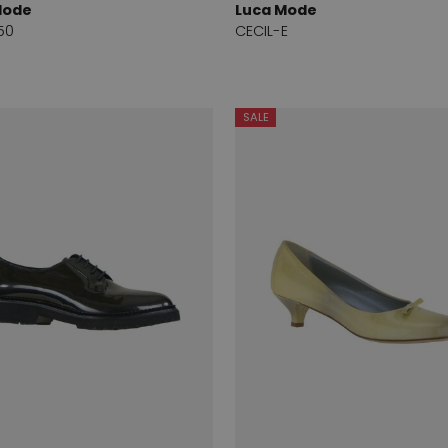
Mode
Luca Mode
50
CECIL-E
SALE