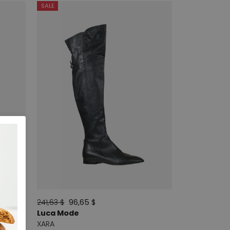
SALE
241,63 $
96,65 $
Luca Mode
XARA