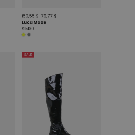
159,55 $
79,77 $
Luca Mode
SIM30
SALE