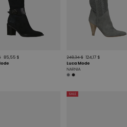
$
85,55 $
248,34 $
124,17 $
Mode
Luca Mode
NARNIA
SALE