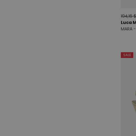
Madore
3
194,16 
Manas
4
Luca 
MARA -
Marc Ellis
1
Maripe
5
Mart Visser
3
SALE
Mauro Teci
34
Milestone
2
Mitica
2
Moonflower
1
Nardelli
4
Nina Fiarucci
3
Norah
6