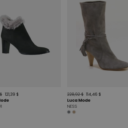
 $
121,39 $
228,92 $
114,46 $
Mode
Luca Mode
1
NESS