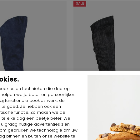
SALE
okies.
cookies en technieken die daarop
n helpen we je beter en persoonlijker.
ij functionele cookies werkt de
ite goed. Ze hebben ook een
ytische functie. Zo maken we de
ite elke dag een beetje beter. We
$
78,16 $
253,19 $
101,28 $
 u graag nuttige advertenties zien.
Mode
Luca Mode
om gebruiken we technologie om uw
ag binnen en buiten onze website te
SILILO