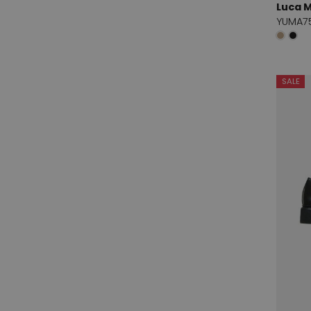
Luca 
John Grey
1
YUMA7
Joyce and Girls
1
Karma of Charme
1
SALE
Kop en Staart
14
l'Amour
1
La Ross
1
Laurel
2
Lezard, Rene
1
linea azzurra
1
Luca Mode
26
luciano barachini
2
Luisa Cerano
1