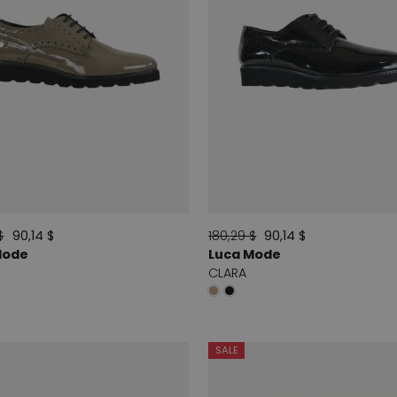
$
90,14 $
180,29 $
90,14 $
Mode
Luca Mode
CLARA
SALE