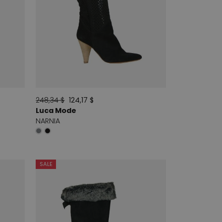
248,34 $
124,17 $
Luca Mode
NARNIA
SALE