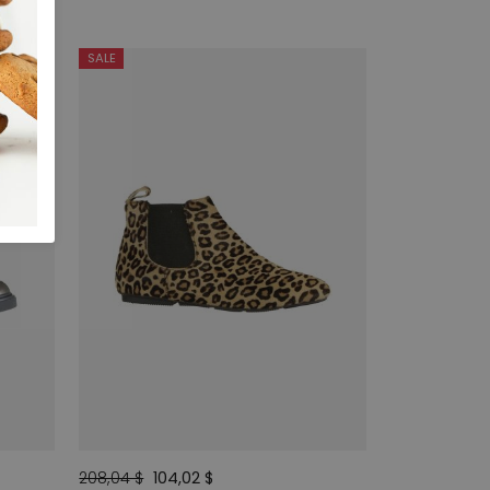
SALE
208,04 $
104,02 $