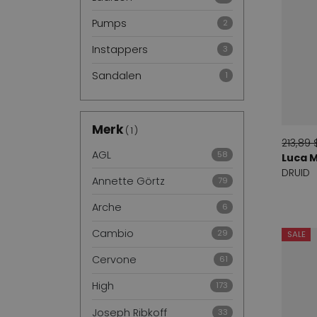
Pumps
2
Instappers
3
Sandalen
1
Merk
1
213,89 
AGL
58
Luca 
DRUID
Annette Görtz
79
Arche
6
Cambio
29
SALE
Cervone
61
High
173
Joseph Ribkoff
33