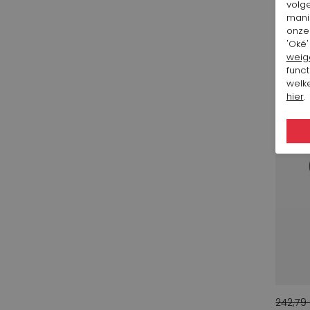
volg
Even and odd
mani
35
onze 
SALE
Fabi
'Oké'
4
weig
fontana
1
funct
welke
Franco Troise
16
hier
.
Fuchs Schmitt
4
Gabi Lauton
1
Garella
2
Girbaud Be
10
Heide ost
4
Ischiko
2
Ital Trend
6
J. Brand
6
242,79