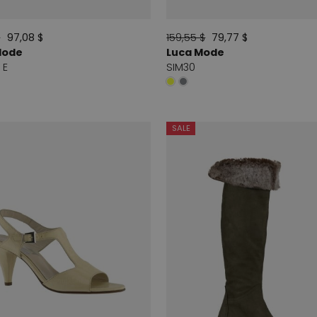
$
97,08 $
159,55 $
79,77 $
Mode
Luca Mode
 E
SIM30
SALE