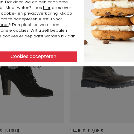
en. Dat doen we op een anonieme
er. Meer weten? Lees
hier
alles over
cookie- en privacyverklaring. Klik op
SALE
 om te accepteren. Kiest u voor
eren
? Dan plaatsen we alleen
ionele cookies. Wilt u zelf bepalen
 cookies er geplaatst worden klik dan
 $
121,39 $
194,16 $
97,08 $