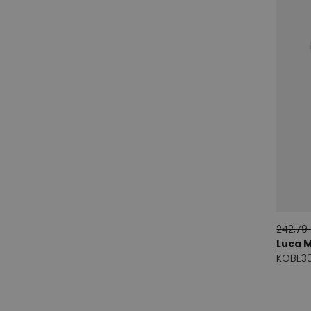
Barracuda
21
Beatrice B
8
blanc nature
1
Boss
3
BP Zone
1
Bruno Premi
8
Byblos
2
Cakes and Kisses
3
Calmoda
2
242,79
Luca 
Castaner
7
KOBE30
celestino's
1
Cha Ibiza
1