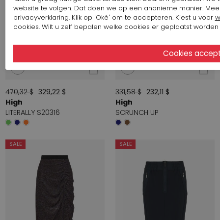
website te volgen. Dat doen we op een anonieme manier. Me
privacyverklaring. Klik op 'Oké' om te accepteren. Kiest u voor
w
cookies. Wilt u zelf bepalen welke cookies er geplaatst worden 
Start video
Start video
470,32 $
329,22 $
331,58 $
232,11 $
High
High
LITERALLY S20316
SCRUNCH UP
SALE
SALE