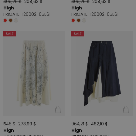
409,26 $
204,63 $
409,26 $
204,63 $
High
High
FRIGATE H20002-05E61
FRIGATE H20002-05E61
SALE
SALE
548 $
273,99 $
964,21 $
482,10 $
High
High