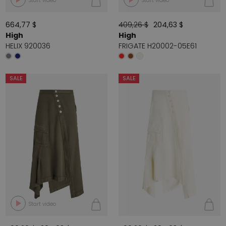
Start video
Start video
664,77 $
409,26 $
204,63 $
High
High
HELIX 920036
FRIGATE H20002-05E61
SALE
SALE
Start video