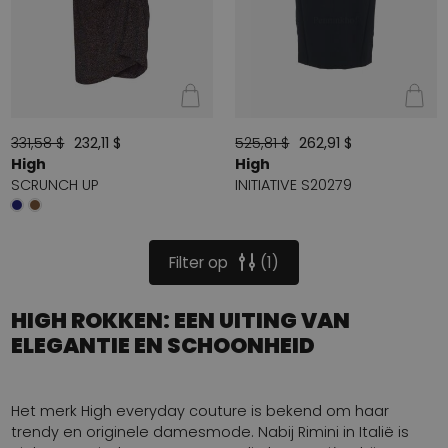
331,58 $
232,11 $
525,81 $
262,91 $
High
High
SCRUNCH UP
INITIATIVE S20279
Filter op
1
HIGH ROKKEN: EEN UITING VAN
ELEGANTIE EN SCHOONHEID
Het merk High everyday couture is bekend om haar
trendy en originele damesmode. Nabij Rimini in Italië is