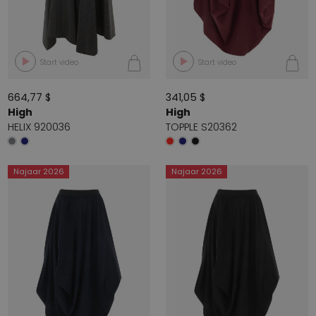
Start video
Start video
664,77 $
341,05 $
High
High
HELIX 920036
TOPPLE S20362
Najaar 2026
Najaar 2026