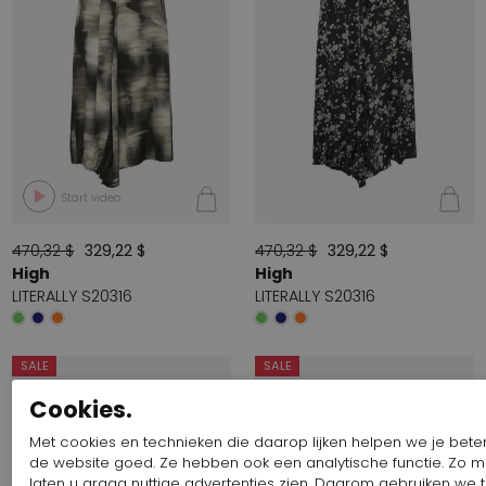
Start video
470,32 $
329,22 $
470,32 $
329,22 $
High
High
LITERALLY S20316
LITERALLY S20316
SALE
SALE
Cookies.
Met cookies en technieken die daarop lijken helpen we je beter 
de website goed. Ze hebben ook een analytische functie. Zo 
laten u graag nuttige advertenties zien. Daarom gebruiken we