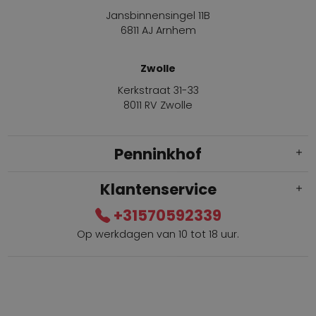
Jansbinnensingel 11B
6811 AJ Arnhem
Zwolle
Kerkstraat 31-33
8011 RV Zwolle
Penninkhof
Klantenservice
+31570592339
Op werkdagen van 10 tot 18 uur.
Gratis verzending vanaf € 100,=
Bel +31570592339