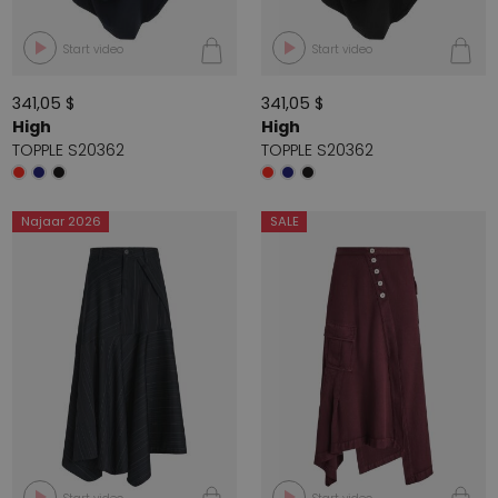
Start video
Start video
341,05 $
341,05 $
High
High
TOPPLE S20362
TOPPLE S20362
Najaar 2026
SALE