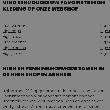
VIND EENVOUDIG UW FAVORIETE HIGH
KLEDING OP ONZE WEBSHOP
High tunieken
High
High bags
High 
High blazers
High 
High broeken
High
High blouses
High
High jurken
High 
HIGH EN PENNINKHOFMODE SAMEN IN
DE HIGH SHOP IN ARNHEM
High is sinds 2010 opgenomen in de totaal collecties van
Penninkhofmode.nl en vanaf dat moment alsmaar
uitgebreid tot wat wij nu brengen. Sinds de opening van
de High shop in Arnhem naast onze penninkhof winkel