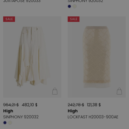
JUXTAPOSE 920033
SINPHONY 920032
SALE
SALE
964,21 $
482,10 $
242,78 $
121,38 $
High
High
SINPHONY 920032
LOCKFAST H20003-900AE