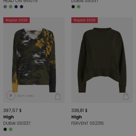
HEAD ON 951075
DUBAI S51337
Najaar 2026
Najaar 2026
Start video
397,57 $
338,81 $
High
High
DUBAI S51337
FERVENT S52315