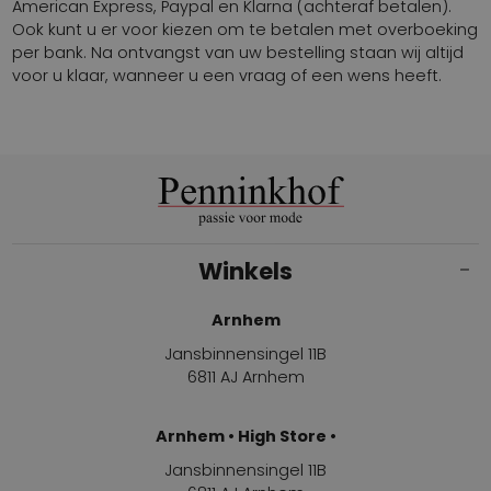
American Express, Paypal en Klarna (achteraf betalen).
Ook kunt u er voor kiezen om te betalen met overboeking
per bank. Na ontvangst van uw bestelling staan wij altijd
voor u klaar, wanneer u een vraag of een wens heeft.
Winkels
Arnhem
Jansbinnensingel 11B
6811 AJ Arnhem
Arnhem • High Store •
Jansbinnensingel 11B