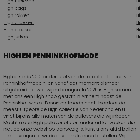
High tunieken
H
High bags
H
High rokken
H
High broeken
H
High blouses
H
High jurken
H
HIGH EN PENNINKHOFMODE
High is sinds 2010 onderdeel van de totaal collecties van
Penninkhofmode.nl en vanaf dat moment alsmaar
uitgebreid tot wat wij nu brengen. In 2020 is High samen
met ons een High shop gestart in Arnhem naast de
Penninkhof winkel. Penninkhofmode heeft hierdoor de
meest uitgebreide High collectie van Nederland en u
vindt bij ons alle maten van de pullovers die wij inkopen.
Mocht u een High pullover of een ander artikel zoeken die
niet op onze webshop aanwezig is, kunt u ons altijd bellen
om te vragen of wij deze voor u kunnen bestellen. Wij