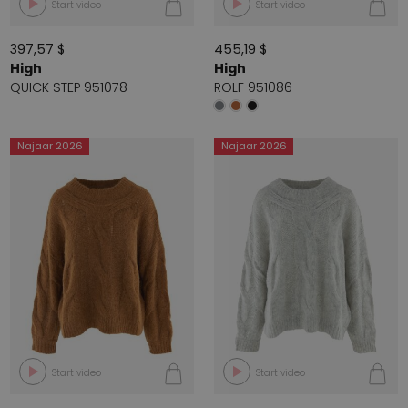
Start video
Start video
397,57 $
455,19 $
High
High
QUICK STEP 951078
ROLF 951086
Najaar 2026
Najaar 2026
Start video
Start video