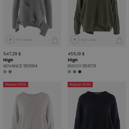
Start video
Start video
547,39 $
455,19 $
High
High
ADVANCE 951084
ENVOY 951079
Najaar 2026
Najaar 2026