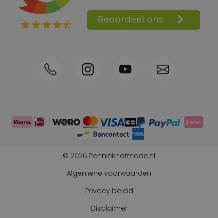
Shop the Look
Telefonisch bestellen ook mogelijk
Persoonlijk advies:
0570-592339
© 2026 Penninkhofmode.nl
Algemene voorwaarden
Privacy beleid
Disclaimer