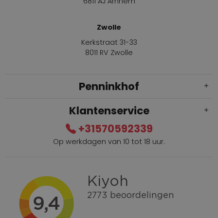
6811 AJ Arnhem
Zwolle
Kerkstraat 31-33
8011 RV Zwolle
Penninkhof
Klantenservice
+31570592339
Op werkdagen van 10 tot 18 uur.
Gratis verzending vanaf € 100,=
Bel +31570592339
Spaarpunten