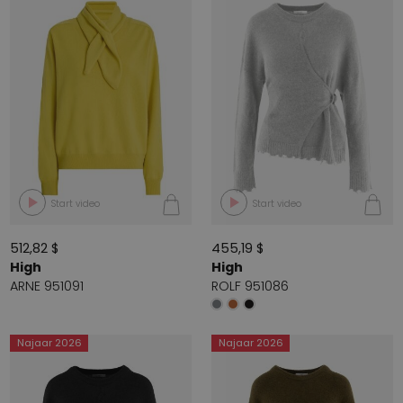
Start video
Start video
512,82 $
455,19 $
High
High
ARNE 951091
ROLF 951086
Najaar 2026
Najaar 2026