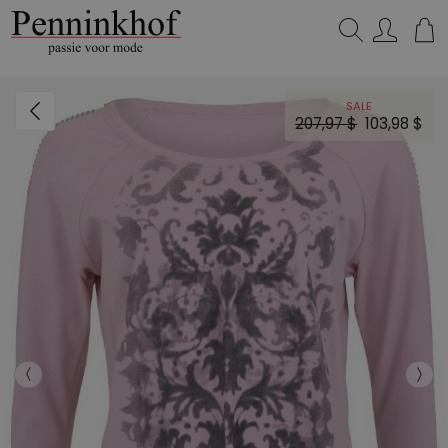
Zoeken...
SALE
207,97 $
103,98 $