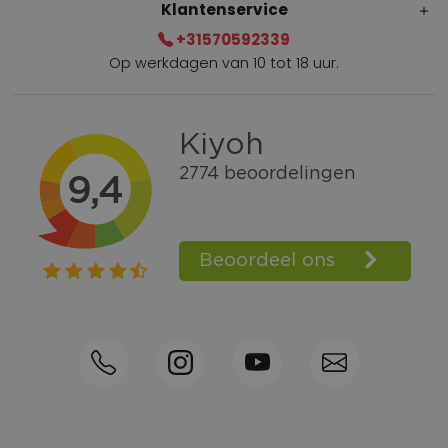
Klantenservice
+31570592339
Op werkdagen van 10 tot 18 uur.
Gratis verzending vanaf € 100,=
Bel +31570592339
Spaarpunten
Shop the Look
Telefonisch bestellen ook mogelijk
Persoonlijk advies:
0570-592339