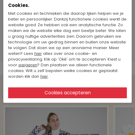
Binnenzool
Nee
Cookies.
uitneembaar:
Met cookies en technieken die daarop lijken helpen we je
Land van productie:
Italië
beter en persoonlijker. Dankzij functionele cookies werkt de
Maat artikel op foto:
Maat 38
website goed. Ze hebben ook een analytische functie. Zo
maken we de website elke dag een beetje beter. We laten
u graag nuttige advertenties zien. Daarom gebruiken we
Merk Informatie
technologie om uw gedrag binnen en buiten onze website
te volgen. Dat doen we op een anonieme manier. Meer
Verzend informatie
weten? Lees
hier
alles over onze cookie- en
privacyverklaring. Klik op 'Oké' om te accepteren. Kiest u
voor
weigeren
? Dan plaatsen we alleen functionele
cookies. Wilt u zelf bepalen welke cookies er geplaatst
worden klik dan
hier
.
Shop the Look