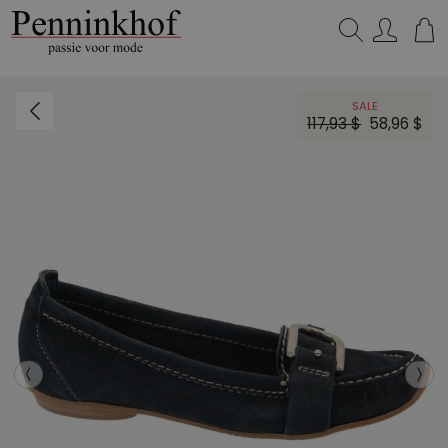
Zoeken...
SALE
117,93 $
58,96 $