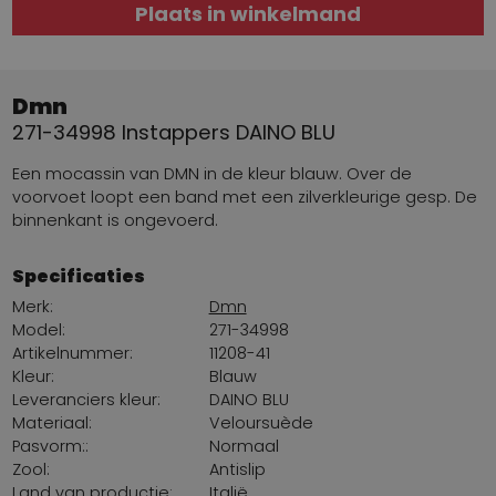
Plaats in winkelmand
Dmn
271-34998 Instappers DAINO BLU
Een mocassin van DMN in de kleur blauw. Over de
voorvoet loopt een band met een zilverkleurige gesp. De
binnenkant is ongevoerd.
Specificaties
Merk:
Dmn
Model:
271-34998
Artikelnummer:
11208-41
Kleur:
Blauw
Leveranciers kleur:
DAINO BLU
Materiaal:
Veloursuède
Pasvorm::
Normaal
Zool:
Antislip
Land van productie:
Italië