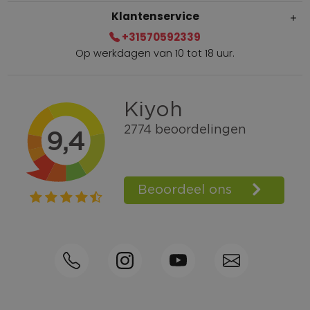
Klantenservice
+31570592339
Op werkdagen van 10 tot 18 uur.
Gratis verzending vanaf € 100,=
Bel +31570592339
Spaarpunten
Shop the Look
Telefonisch bestellen ook mogelijk
Persoonlijk advies:
0570-592339