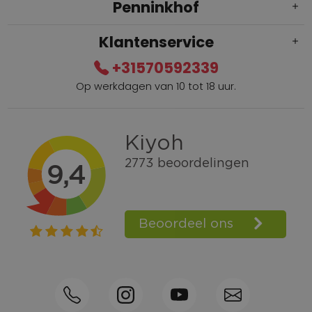
Penninkhof
Klantenservice
+31570592339
Op werkdagen van 10 tot 18 uur.
Gratis verzending vanaf € 100,=
Bel +31570592339
Spaarpunten
Shop the Look
Telefonisch bestellen ook mogelijk
Persoonlijk advies:
0570-592339