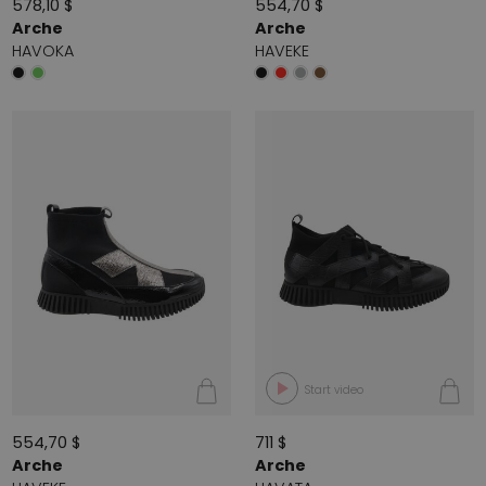
578,10 $
554,70 $
Arche
Arche
HAVOKA
HAVEKE
Start video
554,70 $
711 $
Arche
Arche