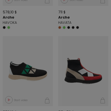
Start video
Start video
578,10 $
711 $
Arche
Arche
HAVOKA
HAVATA
Start video