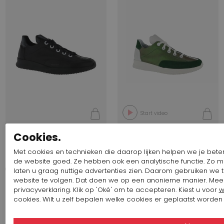
Start video
Cookies.
485,07 $
485,07 $
Arche
Arche
Met cookies en technieken die daarop lijken helpen we je beter 
ANDHYE
ANDHYE
de website goed. Ze hebben ook een analytische functie. Zo 
laten u graag nuttige advertenties zien. Daarom gebruiken we
website te volgen. Dat doen we op een anonieme manier. Me
privacyverklaring. Klik op 'Oké' om te accepteren. Kiest u voor
w
cookies. Wilt u zelf bepalen welke cookies er geplaatst worden 