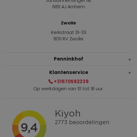
Jansbinnensingel 11B
6811 AJ Arnhem
Zwolle
Kerkstraat 31-33
8011 RV Zwolle
Penninkhof
Klantenservice
+31570592339
Op werkdagen van 10 tot 18 uur.
Gratis verzending vanaf € 100,=
Bel +31570592339
Spaarpunten