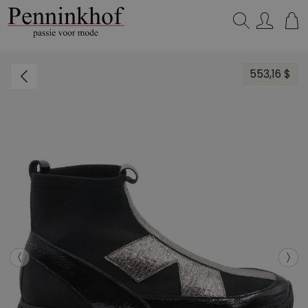
Zoeken...
553,16 $