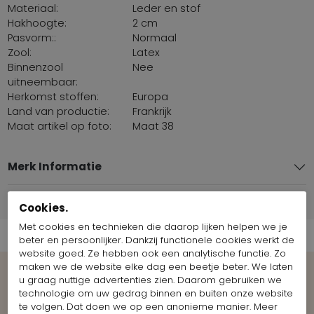
Materiaal:
Leder en stof
Hakhoogte:
2 cm
Pasvorm::
Normaal
Zool:
Latex
Binnenzool
Nee
uitneembaar:
Herkomst stoffen:
Europa
Land van productie:
Frankrijk
Maat artikel op foto:
Maat 38
Merk Informatie
Verzend informatie
Cookies.
Met cookies en technieken die daarop lijken helpen we je
beter en persoonlijker. Dankzij functionele cookies werkt de
website goed. Ze hebben ook een analytische functie. Zo
maken we de website elke dag een beetje beter. We laten
u graag nuttige advertenties zien. Daarom gebruiken we
Shop the Look
technologie om uw gedrag binnen en buiten onze website
te volgen. Dat doen we op een anonieme manier. Meer