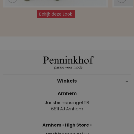
Bekijk deze Look
Winkels
Arnhem
Jansbinnensingel 11B
6811 AJ Arnhem
Arnhem • High Store •