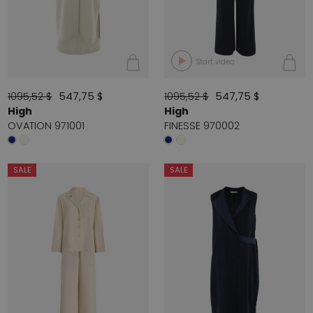
Start video
1095,52 $
547,75 $
1095,52 $
547,75 $
High
High
OVATION 971001
FINESSE 970002
SALE
SALE