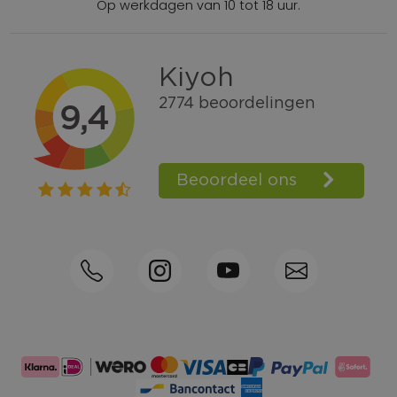
Op werkdagen van 10 tot 18 uur.
Gratis verzending vanaf € 100,=
Bel +31570592339
Spaarpunten
Shop the Look
Telefonisch bestellen ook mogelijk
Persoonlijk advies:
0570-592339