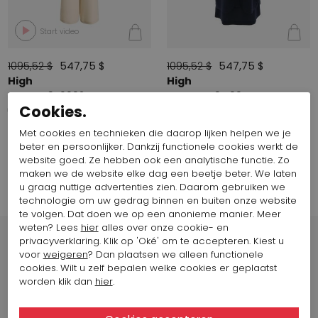
Start video
1095,52 $
547,75 $
1095,52 $
547,75 $
High
High
FINESSE 970002
OVATION 971001
Cookies.
Met cookies en technieken die daarop lijken helpen we je
beter en persoonlijker. Dankzij functionele cookies werkt de
Filter op
website goed. Ze hebben ook een analytische functie. Zo
maken we de website elke dag een beetje beter. We laten
u graag nuttige advertenties zien. Daarom gebruiken we
technologie om uw gedrag binnen en buiten onze website
te volgen. Dat doen we op een anonieme manier. Meer
weten? Lees
hier
alles over onze cookie- en
privacyverklaring. Klik op 'Oké' om te accepteren. Kiest u
voor
weigeren
? Dan plaatsen we alleen functionele
cookies. Wilt u zelf bepalen welke cookies er geplaatst
worden klik dan
hier
.
Winkels