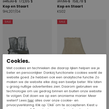
345,30 $
172,65 $
317,56 $
158,78 $
Kop en Staart
Kop en Staart
9HL207/04
KS02
SALE
SALE
Cookies.
Met cookies en technieken die daarop lijken helpen we je
beter en persoonlijker. Dankzij functionele cookies werkt de
website goed. Ze hebben ook een analytische functie. Zo
maken we de website elke dag een beetje beter. We laten
u graag nuttige advertenties zien. Daarom gebruiken we
technologie om uw gedrag binnen en buiten onze website
345,30 $
172,65 $
303,70 $
151,85 $
te volgen. Dat doen we op een anonieme manier. Meer
Kop en Staart
Kop en Staart
weten? Lees
hier
alles over onze cookie- en
KS06
KS35
privacyverklaring. Klik op 'Oké' om te accepteren. Kiest u