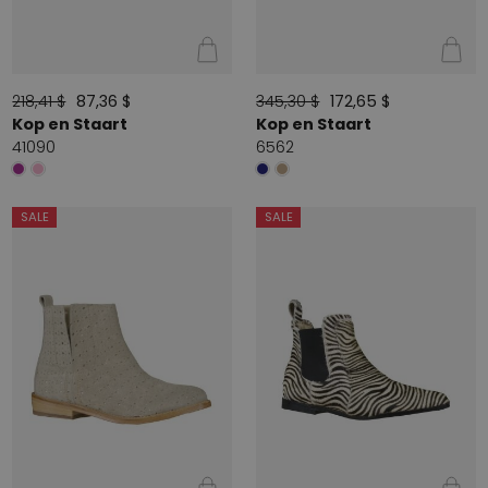
218,41 $
87,36 $
345,30 $
172,65 $
Kop en Staart
Kop en Staart
41090
6562
SALE
SALE