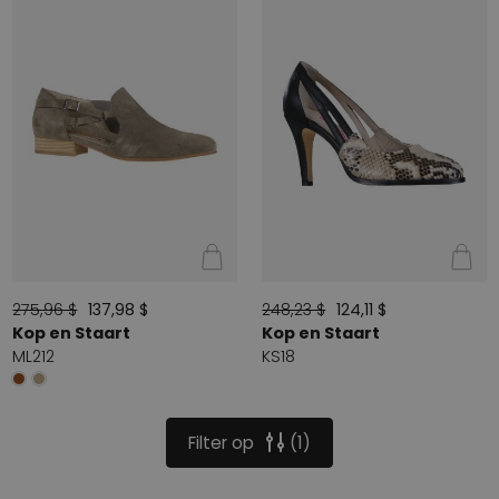
275,96 $
137,98 $
248,23 $
124,11 $
Kop en Staart
Kop en Staart
ML212
KS18
Filter op
1