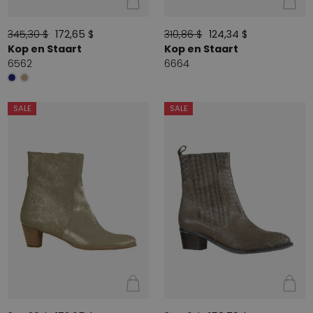
345,30 $
172,65 $
310,86 $
124,34 $
Kop en Staart
Kop en Staart
6562
6664
SALE
SALE