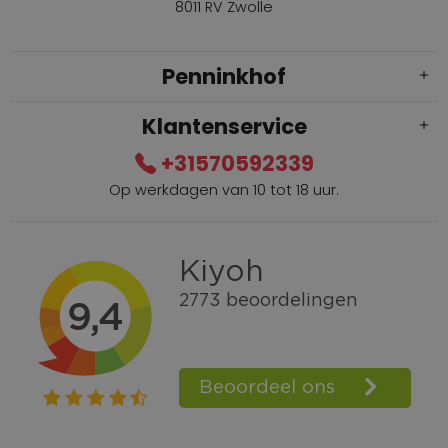
8011 RV Zwolle
Penninkhof
Klantenservice
+31570592339
Op werkdagen van 10 tot 18 uur.
Gratis verzending vanaf € 100,=
Bel +31570592339
Spaarpunten
Shop the Look
Telefonisch bestellen ook mogelijk
Persoonlijk advies:
0570-592339