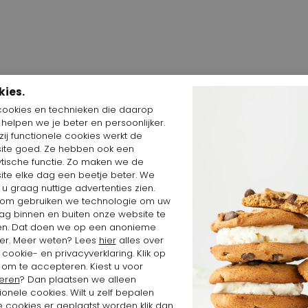
kies.
cookies en technieken die daarop
n helpen we je beter en persoonlijker.
ij functionele cookies werkt de
Shop the Look
ite goed. Ze hebben ook een
ytische functie. Zo maken we de
ite elke dag een beetje beter. We
 u graag nuttige advertenties zien.
om gebruiken we technologie om uw
ag binnen en buiten onze website te
en. Dat doen we op een anonieme
er. Meer weten? Lees
hier
alles over
cookie- en privacyverklaring. Klik op
 om te accepteren. Kiest u voor
eren
? Dan plaatsen we alleen
ionele cookies. Wilt u zelf bepalen
 cookies er geplaatst worden klik dan