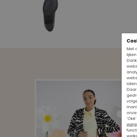
Coo
Met 
lijke
Dankz
webs
anal
webs
laten
Daar
gedr
volg
mani
onze 
'Oké'
weig
funct
welke