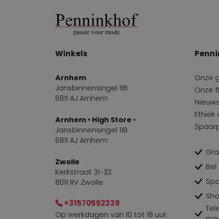
Winkels
Penni
Arnhem
Onze 
Jansbinnensingel 11B
Onze fi
6811 AJ Arnhem
Nieuws
Ethiek
Arnhem • High Store •
Spaar
Jansbinnensingel 11B
6811 AJ Arnhem
Gra
Zwolle
Bel
Kerkstraat 31-33
Spa
8011 RV Zwolle
Sho
+31570592339
Tel
Op werkdagen van 10 tot 18 uur.
mog