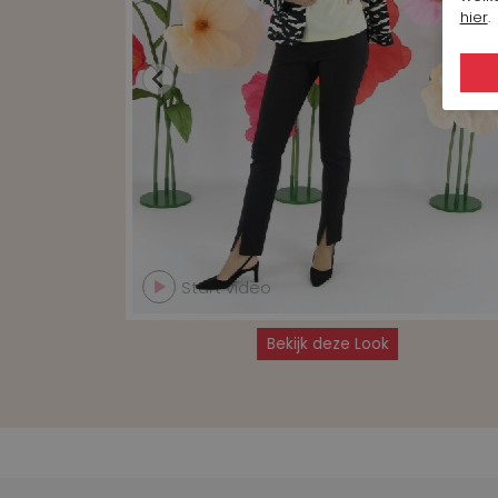
hier
.
Start video
Bekijk deze Look