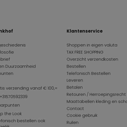
nkhof
Klantenservice
geschiedenis
Shoppen in eigen valuta
losofie
TAX FREE SHOPPING
brief
Overzicht verzendkosten
 en Duurzaamheid
Bestellen
punten
Telefonisch Bestellen
Leveren
Betalen
tis verzending vanaf € 100,=
Retouren / Herroepingsrecht
 +31570592339
Maattabellen kleding en sc
arpunten
Contact
p the Look
Cookie gebruik
efonisch bestellen ook
Ruilen
elijk