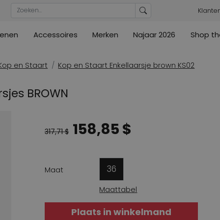
Klante
enen
Accessoires
Merken
Najaar 2026
Shop th
n
n
urs
Blouses
Pumps
Ribkoff
lz
High
ML Collections
Cambio
a's
Tunieken
Sandalen
Kop en Staart
Kop en Staart Enkellaarsje brown KS02
ections
ections
Cambio
Cambio
High
Coats
lig
arsjes BROWN
ain
Kennel & Schmenger
Cervone
e
Marc Cain
Evaluna
158,85 $
Arche
ain
317,71 $
High
36
Maat
Maattabel
Plaats in winkelmand