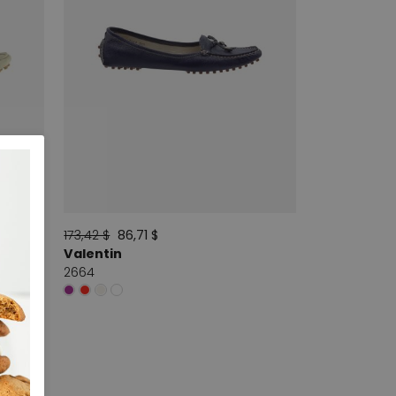
173,42 $
86,71 $
Valentin
2664