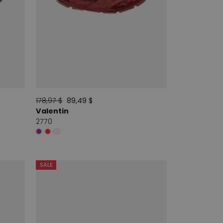
178,97 $
89,49 $
Valentin
2770
SALE