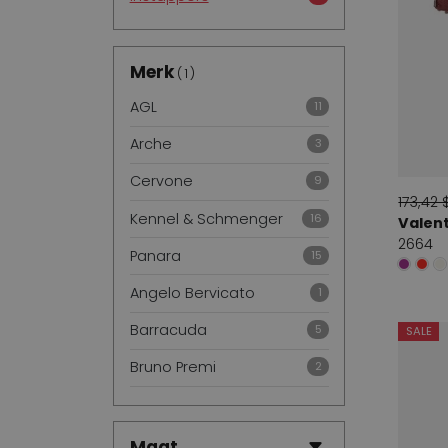
Merk
1
AGL
11
Arche
3
Cervone
9
173,42 
Kennel & Schmenger
16
Valent
2664
Panara
15
Angelo Bervicato
1
Barracuda
5
SALE
Bruno Premi
2
Cristian Daniel
1
Dmn
3
Maat