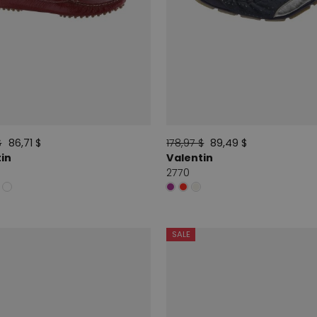
$
86,71 $
178,97 $
89,49 $
in
Valentin
2770
SALE