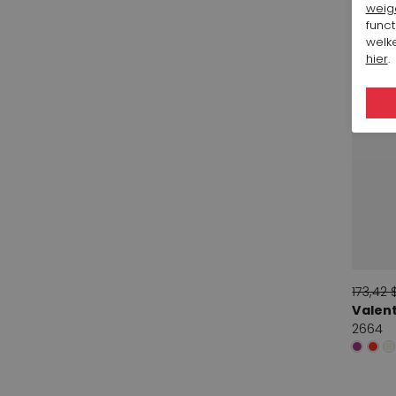
weig
Prezioso
funct
3
welke
Valentin
hier
.
7
Voltan
1
173,42 
Valent
2664