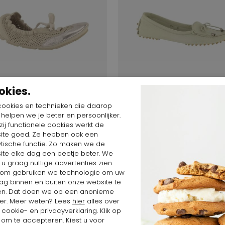
okies.
cookies en technieken die daarop
n helpen we je beter en persoonlijker.
ij functionele cookies werkt de
$
89,49 $
173,42 $
86,71 $
ite goed. Ze hebben ook een
in
Valentin
ytische functie. Zo maken we de
ite elke dag een beetje beter. We
2664
 u graag nuttige advertenties zien.
om gebruiken we technologie om uw
ag binnen en buiten onze website te
en. Dat doen we op een anonieme
er. Meer weten? Lees
hier
alles over
cookie- en privacyverklaring. Klik op
 om te accepteren. Kiest u voor