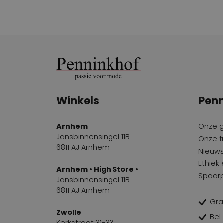
Winkels
Penn
Arnhem
Onze 
Jansbinnensingel 11B
Onze fi
6811 AJ Arnhem
Nieuws
Ethiek
Arnhem • High Store •
Spaar
Jansbinnensingel 11B
6811 AJ Arnhem
Gra
Zwolle
Bel
Kerkstraat 31-33