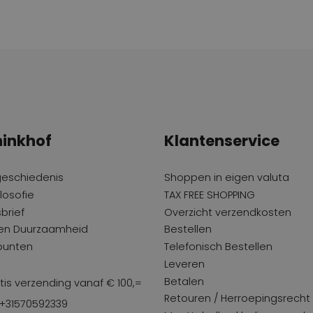
inkhof
Klantenservice
geschiedenis
Shoppen in eigen valuta
losofie
TAX FREE SHOPPING
brief
Overzicht verzendkosten
 en Duurzaamheid
Bestellen
punten
Telefonisch Bestellen
Leveren
Betalen
tis verzending vanaf € 100,=
Retouren / Herroepingsrecht
 +31570592339