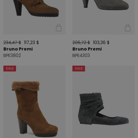
234,47 $
117,23 $
206,72 $
103,36 $
Bruno Premi
Bruno Premi
BPE3802
BPE4303
SALE
SALE