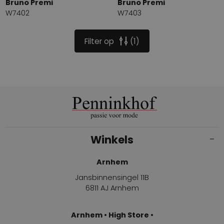
Bruno Premi
Bruno Premi
W7402
W7403
Filter op
1
Winkels
Arnhem
Jansbinnensingel 11B
6811 AJ Arnhem
Arnhem • High Store •