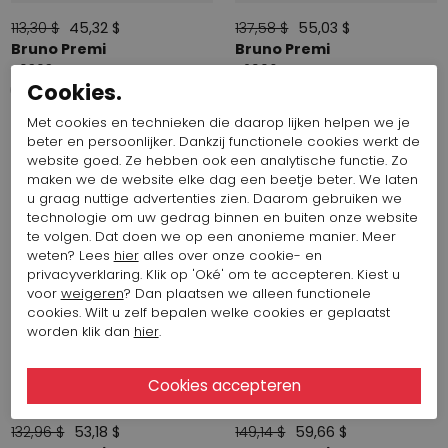
113,30 $
45,32 $
137,58 $
55,03 $
Bruno Premi
Bruno Premi
Z0303
Z2906
Cookies.
Met cookies en technieken die daarop lijken helpen we je
SALE
SALE
beter en persoonlijker. Dankzij functionele cookies werkt de
website goed. Ze hebben ook een analytische functie. Zo
maken we de website elke dag een beetje beter. We laten
u graag nuttige advertenties zien. Daarom gebruiken we
technologie om uw gedrag binnen en buiten onze website
te volgen. Dat doen we op een anonieme manier. Meer
weten? Lees
hier
alles over onze cookie- en
privacyverklaring. Klik op 'Oké' om te accepteren. Kiest u
voor
weigeren
? Dan plaatsen we alleen functionele
cookies. Wilt u zelf bepalen welke cookies er geplaatst
worden klik dan
hier
.
132,96 $
53,18 $
149,14 $
59,66 $