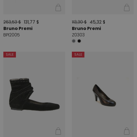
263,53 $
131,77 $
113,30 $
45,32 $
Bruno Premi
Bruno Premi
BPI2005
Z0303
SALE
SALE