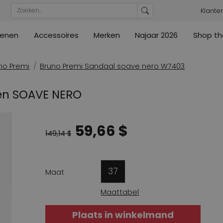
Klante
enen
Accessoires
Merken
Najaar 2026
Shop th
n
n
urs
Blouses
Pumps
Ribkoff
lz
High
ML Collections
Cambio
a's
Tunieken
Sandalen
no Premi
Bruno Premi Sandaal soave nero W7403
ections
ections
Cambio
Cambio
High
Coats
lig
en SOAVE NERO
ain
Kennel & Schmenger
Cervone
e
Marc Cain
Evaluna
59,66 $
Arche
ain
149,14 $
High
37
Maat
Maattabel
Plaats in winkelmand