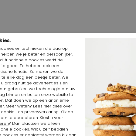
kies.
cookies en technieken die daarop
n helpen we je beter en persoonlijker.
ij functionele cookies werkt de
Shop the Look
ite goed. Ze hebben ook een
ytische functie. Zo maken we de
ite elke dag een beetje beter. We
 u graag nuttige advertenties zien.
om gebruiken we technologie om uw
ag binnen en buiten onze website te
en. Dat doen we op een anonieme
er. Meer weten? Lees
hier
alles over
cookie- en privacyverklaring. Klik op
 om te accepteren. Kiest u voor
eren
? Dan plaatsen we alleen
ionele cookies. Wilt u zelf bepalen
 cookies er geplaatst worden klik dan