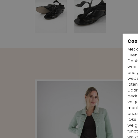
Coo
Met 
lijke
Dankz
webs
anal
webs
laten
Daar
gedr
volg
mani
onze 
'Oké'
weig
funct
welke