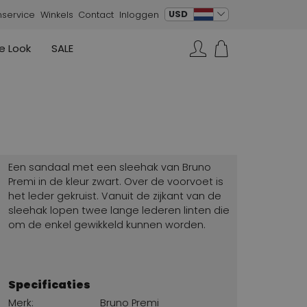
verander taal
USD
nservice
Winkels
Contact
Inloggen
e Look
SALE
Rokken
Sneakers
Rundholz
Annette Görtz
Rundholz
Zoeken...
Vesten
Moq
Annette Görtz
Jurken
Cervone
La Cabala
Cristian Daniel
Een sandaal met een sleehak van Bruno
Marc Cain
Premi in de kleur zwart. Over de voorvoet is
het leder gekruist. Vanuit de zijkant van de
AGL
sleehak lopen twee lange lederen linten die
om de enkel gewikkeld kunnen worden.
Specificaties
Merk:
Bruno Premi