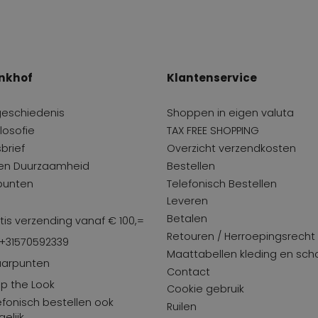
nkhof
Klantenservice
geschiedenis
Shoppen in eigen valuta
losofie
TAX FREE SHOPPING
brief
Overzicht verzendkosten
 en Duurzaamheid
Bestellen
punten
Telefonisch Bestellen
Leveren
Betalen
tis verzending vanaf € 100,=
Retouren / Herroepingsrecht
 +31570592339
Maattabellen kleding en sc
arpunten
Contact
p the Look
Cookie gebruik
efonisch bestellen ook
Ruilen
elijk