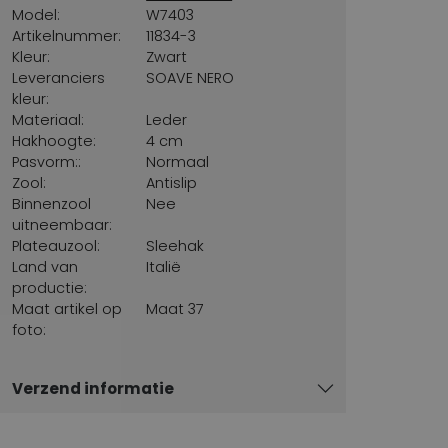
Model:
W7403
Artikelnummer:
11834-3
Kleur:
Zwart
Leveranciers
SOAVE NERO
kleur:
Materiaal:
Leder
Hakhoogte:
4 cm
Pasvorm::
Normaal
Zool:
Antislip
Binnenzool
Nee
uitneembaar:
Plateauzool:
Sleehak
Land van
Italië
productie:
Maat artikel op
Maat 37
foto:
Verzend informatie