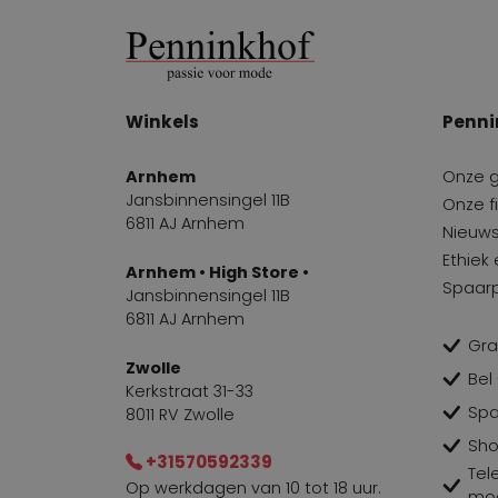
Winkels
Penni
Arnhem
Onze 
Jansbinnensingel 11B
Onze fi
6811 AJ Arnhem
Nieuws
Ethiek
Arnhem • High Store •
Spaar
Jansbinnensingel 11B
6811 AJ Arnhem
Gra
Zwolle
Bel
Kerkstraat 31-33
Spa
8011 RV Zwolle
Sho
+31570592339
Tel
Op werkdagen van 10 tot 18 uur.
mog