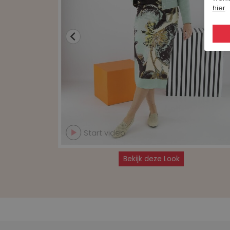
hier
.
Start video
Bekijk deze Look