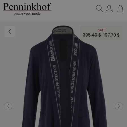
Zoeken...
SALE
395,40 $
197,70 $