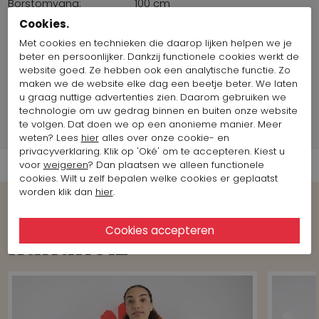
Borstomvang:
100 cm
Maat artikel op foto:
Maat S
Cookies.
Met cookies en technieken die daarop lijken helpen we je
beter en persoonlijker. Dankzij functionele cookies werkt de
Fotomodel informatie
website goed. Ze hebben ook een analytische functie. Zo
maken we de website elke dag een beetje beter. We laten
Merk Informatie
u graag nuttige advertenties zien. Daarom gebruiken we
technologie om uw gedrag binnen en buiten onze website
te volgen. Dat doen we op een anonieme manier. Meer
Verzend informatie
weten? Lees
hier
alles over onze cookie- en
privacyverklaring. Klik op 'Oké' om te accepteren. Kiest u
voor
weigeren
? Dan plaatsen we alleen functionele
cookies. Wilt u zelf bepalen welke cookies er geplaatst
worden klik dan
hier
.
Bekijk meer Looks van het merk
Rundholz