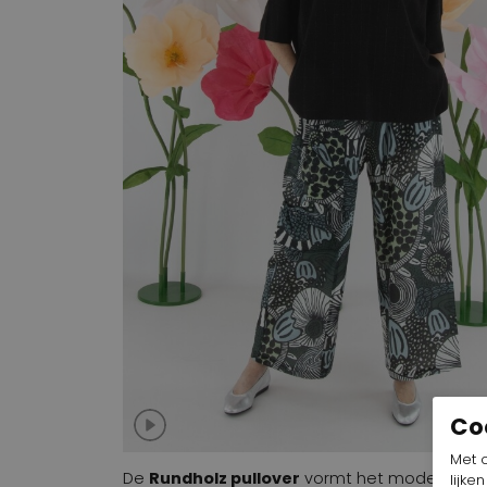
Co
Met 
De
Rundholz pullover
vormt het moderne en 
lijke