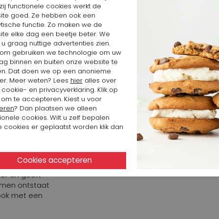
ij functionele cookies werkt de
zwarte kleur
ite goed. Ze hebben ook een
draad geeft
ytische functie. Zo maken we de
Bekijk alle looks v
ling. De wijde
ite elke dag een beetje beter. We
ontspannen
 u graag nuttige advertenties zien.
om gebruiken we technologie om uw
ag binnen en buiten onze website te
el van lagen en
en. Dat doen we op een anonieme
een rustige
er. Meer weten? Lees
hier
alles over
el een
cookie- en privacyverklaring. Klik op
ndholz
 om te accepteren. Kiest u voor
l element met
eren
? Dan plaatsen we alleen
petrolblauw en
ionele cookies. Wilt u zelf bepalen
 bij de zakken
 cookies er geplaatst worden klik dan
raling.
compleet met
etallic tint
over en geeft
Samen ontstaat
look met een