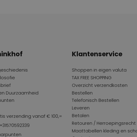
inkhof
Klantenservice
geschiedenis
Shoppen in eigen valuta
losofie
TAX FREE SHOPPING
brief
Overzicht verzendkosten
 en Duurzaamheid
Bestellen
punten
Telefonisch Bestellen
Leveren
Betalen
tis verzending vanaf € 100,=
Retouren / Herroepingsrecht
 +31570592339
Maattabellen kleding en sc
arpunten