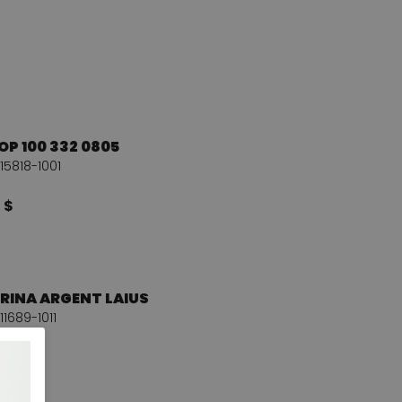
P 100 332 0805
15818-1001
 $
RINA ARGENT LAIUS
11689-1011