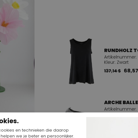
RUNDHOLZ TO
Artikelnummer: 
Kleur: Zwart
68,57
137,14 $
ARCHE BALLE
Artikelnummer: 
Kleur: Zilver
okies.
275,43 $
cookies en technieken die daarop
verfijnde
n helpen we je beter en persoonlijker.