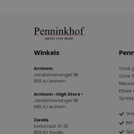
Winkels
Penn
Arnhem
Onze 
Jansbinnensingel 11B
Onze fi
6811 AJ Arnhem
Nieuws
Ethiek
Arnhem • High Store •
Spaar
Jansbinnensingel 11B
6811 AJ Arnhem
Gra
Zwolle
Bel
Kerkstraat 31-33
Spa
8011 RV Zwolle