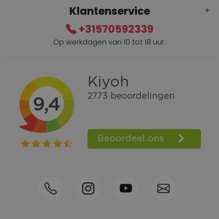
Klantenservice
+31570592339
Op werkdagen van 10 tot 18 uur.
Gratis verzending vanaf € 100,=
Bel +31570592339
Spaarpunten
Shop the Look
Telefonisch bestellen ook mogelijk
Persoonlijk advies:
0570-592339