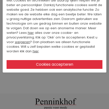
Met cookies en technieken die daarop lijken helpen we je
Kleur: Groen
beter en persoonlijker. Dankzij functionele cookies werkt de
68,57 $
137,14 $
website goed. Ze hebben ook een analytische functie. Zo
maken we de website elke dag een beetje beter. We laten
u graag nuttige advertenties zien. Daarom gebruiken we
technologie om uw gedrag binnen en buiten onze website
ARCHE BALLERINA ARGENT LAIUS
te volgen. Dat doen we op een anonieme manier. Meer
Artikelnummer: 11689-1011
weten? Lees
hier
alles over onze cookie- en
Kleur: Zilver
privacyverklaring. Klik op 'Oké' om te accepteren. Kiest u
voor
weigeren
? Dan plaatsen we alleen functionele
275,43 $
cookies. Wilt u zelf bepalen welke cookies er geplaatst
worden klik dan
hier
.
Bekijk alle looks van het merk Rundholz