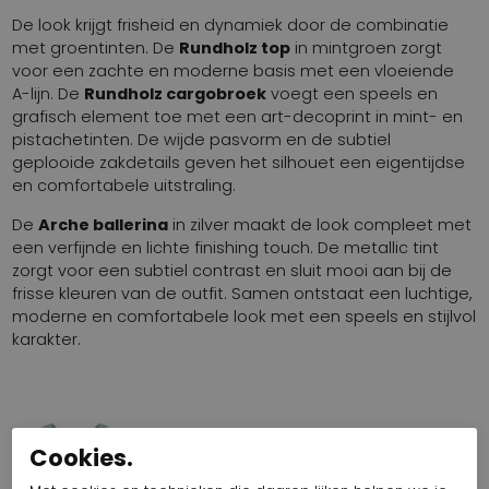
De look krijgt frisheid en dynamiek door de combinatie
met groentinten. De
Rundholz top
in mintgroen zorgt
voor een zachte en moderne basis met een vloeiende
A-lijn. De
Rundholz cargobroek
voegt een speels en
grafisch element toe met een art-decoprint in mint- en
pistachetinten. De wijde pasvorm en de subtiel
geplooide zakdetails geven het silhouet een eigentijdse
en comfortabele uitstraling.
De
Arche ballerina
in zilver maakt de look compleet met
een verfijnde en lichte finishing touch. De metallic tint
zorgt voor een subtiel contrast en sluit mooi aan bij de
frisse kleuren van de outfit. Samen ontstaat een luchtige,
moderne en comfortabele look met een speels en stijlvol
karakter.
RUNDHOLZ TOP 470 332 0805
Cookies.
Artikelnummer: 15818-1065