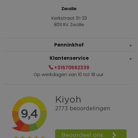
Zwolle
Kerkstraat 31-33
8011 RV Zwolle
Penninkhof
Klantenservice
+31570592339
Op werkdagen van 10 tot 18 uur.
Gratis verzending vanaf € 100,=
Bel +31570592339
Spaarpunten
Shop the Look