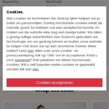
Pasvorm::
Normaal
Zool:
Antislip
Binnenzool
Nee
Cookies.
uitneembaar:
Met cookies en technieken die daarop lijken helpen we je
Plateauzool:
2 cm
beter en persoonlijker. Dankzij functionele cookies werkt de
Land van productie:
Spanje
website goed. Ze hebben ook een analytische functie. Zo
Maat artikel op foto:
Maat 38
maken we de website elke dag een beetje beter. We laten
u graag nuttige advertenties zien. Daarom gebruiken we
technologie om uw gedrag binnen en buiten onze website
Merk Informatie
te volgen. Dat doen we op een anonieme manier. Meer
weten? Lees
hier
alles over onze cookie- en
privacyverklaring. Klik op 'Oké' om te accepteren. Kiest u
Verzend informatie
voor
weigeren
? Dan plaatsen we alleen functionele
cookies. Wilt u zelf bepalen welke cookies er geplaatst
worden klik dan
hier
.
Shop the Look