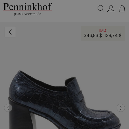
Zoeken...
SALE
346,83 $
138,74 $