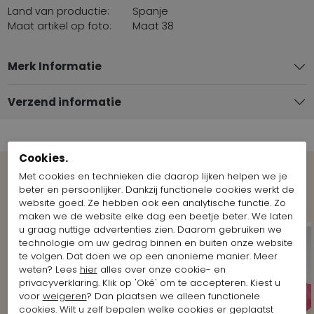
Land van productie:
Spanje
Maat artikel op foto:
Maat 38
Merk Informatie
Verzend informatie
Cookies.
Met cookies en technieken die daarop lijken helpen we je
Shop the Look
beter en persoonlijker. Dankzij functionele cookies werkt de
website goed. Ze hebben ook een analytische functie. Zo
maken we de website elke dag een beetje beter. We laten
u graag nuttige advertenties zien. Daarom gebruiken we
technologie om uw gedrag binnen en buiten onze website
te volgen. Dat doen we op een anonieme manier. Meer
weten? Lees
hier
alles over onze cookie- en
privacyverklaring. Klik op 'Oké' om te accepteren. Kiest u
voor
weigeren
? Dan plaatsen we alleen functionele
cookies. Wilt u zelf bepalen welke cookies er geplaatst