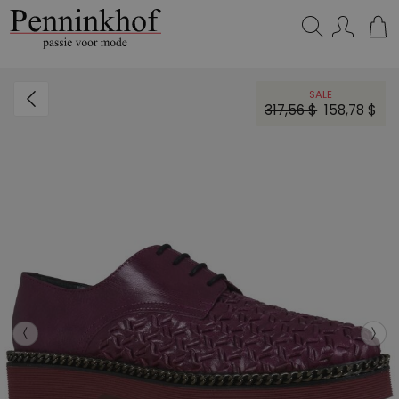
Zoeken...
SALE
317,56 $
158,78 $