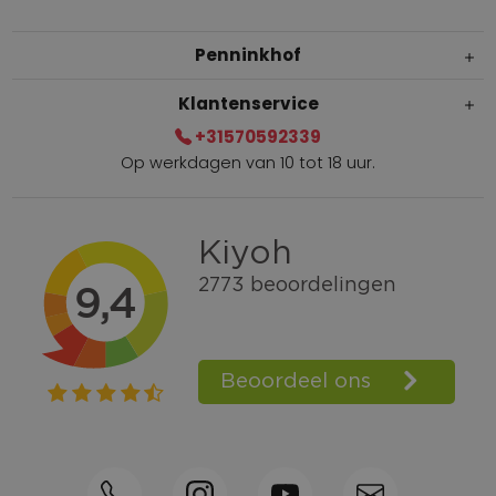
Penninkhof
Klantenservice
+31570592339
Op werkdagen van 10 tot 18 uur.
Gratis verzending vanaf € 100,=
Bel +31570592339
Spaarpunten
Shop the Look
Telefonisch bestellen ook mogelijk
Persoonlijk advies:
0570-592339