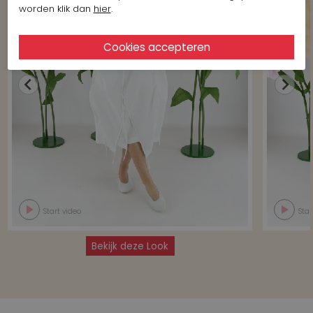
worden klik dan
hier
.
Start video
Star
Bekijk deze Look