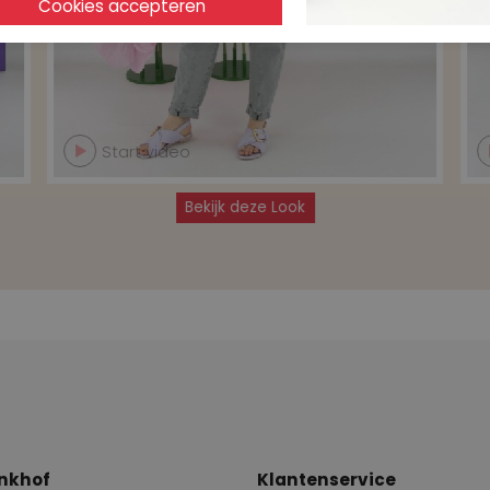
Start video
Bekijk deze Look
nkhof
Klantenservice