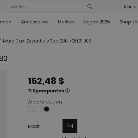
Klante
enen
Accessoires
Merken
Najaar 2026
Shop th
n
n
urs
Blouses
Pumps
Ribkoff
lz
High
ML Collections
Cambio
a's
Tunieken
Sandalen
Marc Cain Essentials Top 280 +E61.31 J03
ections
ections
Cambio
Cambio
High
Coats
lig
280
ain
Kennel & Schmenger
Cervone
e
Marc Cain
Evaluna
152,48 $
Arche
ain
High
11 Spaarpunten
Andere kleuren
44
Maat