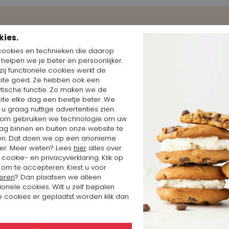
erk
kies.
cookies en technieken die daarop
n helpen we je beter en persoonlijker.
ij functionele cookies werkt de
ite goed. Ze hebben ook een
ytische functie. Zo maken we de
ite elke dag een beetje beter. We
 u graag nuttige advertenties zien.
om gebruiken we technologie om uw
ag binnen en buiten onze website te
en. Dat doen we op een anonieme
er. Meer weten? Lees
hier
alles over
cookie- en privacyverklaring. Klik op
 om te accepteren. Kiest u voor
eren
? Dan plaatsen we alleen
ionele cookies. Wilt u zelf bepalen
 cookies er geplaatst worden klik dan