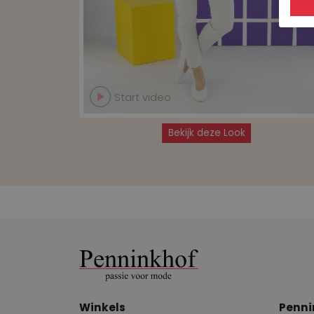
Start video
Bekijk deze Look
Winkels
Penni