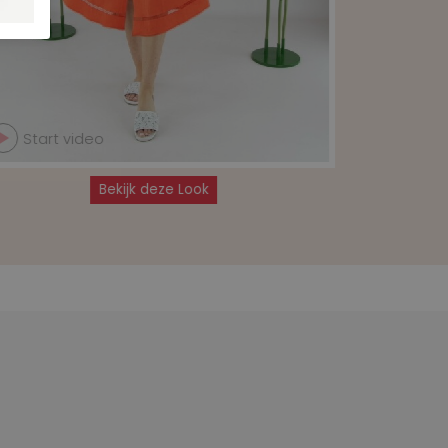
Start video
Start 
Bekijk deze Look