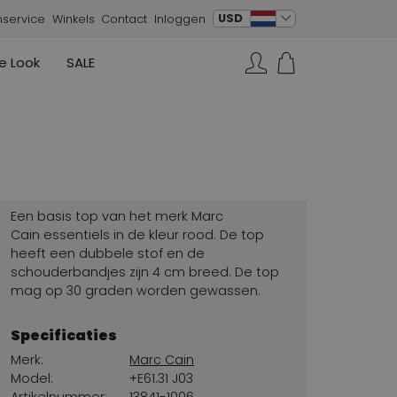
verander taal
USD
nservice
Winkels
Contact
Inloggen
e Look
SALE
Rokken
Sneakers
Rundholz
Annette Görtz
Rundholz
Zoeken...
Vesten
Moq
Annette Görtz
Jurken
Cervone
La Cabala
Cristian Daniel
Een basis top van het merk Marc
Marc Cain
Cain essentiels in de kleur rood. De top
heeft een dubbele stof en de
AGL
schouderbandjes zijn 4 cm breed. De top
mag op 30 graden worden gewassen.
Specificaties
Merk:
Marc Cain
Model:
+E61.31 J03
Artikelnummer:
13841-1006