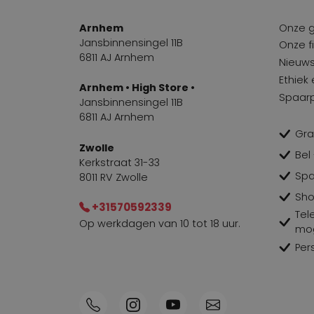
Arnhem
Onze 
Jansbinnensingel 11B
Onze fi
6811 AJ Arnhem
Nieuws
Ethiek
Arnhem • High Store •
Spaar
Jansbinnensingel 11B
6811 AJ Arnhem
Gra
Zwolle
Bel
Kerkstraat 31-33
Spa
8011 RV Zwolle
Sho
+31570592339
Tel
Op werkdagen van 10 tot 18 uur.
mog
Per