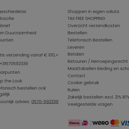
geschiedenis
Shoppen in eigen valuta
losofie
TAX FREE SHOPPING
brief
Overzicht verzendkosten
 en Duurzaamheid
Bestellen
punten
Telefonisch Bestellen
Leveren
Betalen
tis verzending vanaf € 100,=
Retouren / Herroepingsrecht
 +31570592339
Maattabellen kleding en sc
arpunten
Contact
p the Look
Cookie gebruik
efonisch bestellen ook
Ruilen
elijk
Zakelijk bestellen excl. 21% B
soonlijk advies:
0570-592339
Veelgestelde vragen