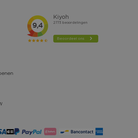
hoenen
TW