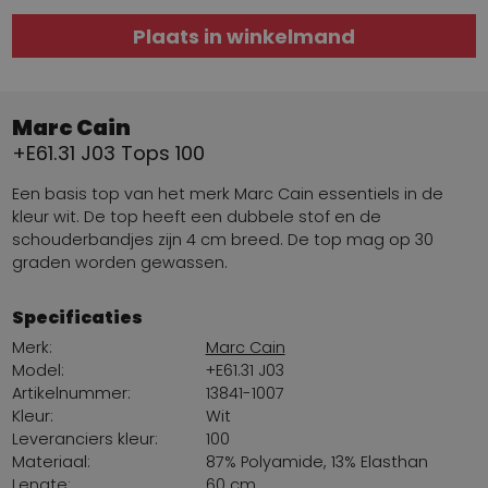
Plaats in winkelmand
Marc Cain
+E61.31 J03 Tops 100
Een basis top van het merk Marc Cain essentiels in de
kleur wit. De top heeft een dubbele stof en de
schouderbandjes zijn 4 cm breed. De top mag op 30
graden worden gewassen.
Specificaties
Merk:
Marc Cain
Model:
+E61.31 J03
Artikelnummer:
13841-1007
Kleur:
Wit
Leveranciers kleur:
100
Materiaal:
87% Polyamide, 13% Elasthan
Lengte:
60 cm