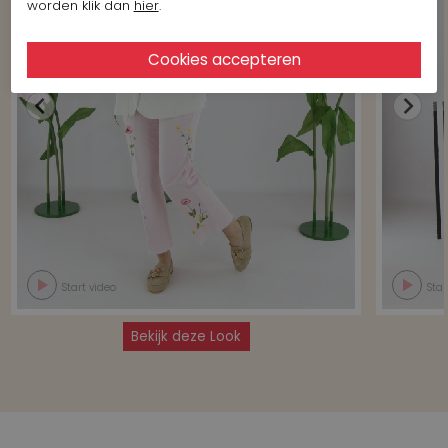
worden klik dan
hier
.
Start video
Star
Bekijk deze Look