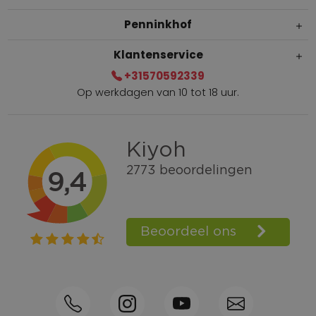
Penninkhof
Klantenservice
+31570592339
Op werkdagen van 10 tot 18 uur.
Gratis verzending vanaf € 100,=
Bel +31570592339
Spaarpunten
Shop the Look
Telefonisch bestellen ook mogelijk
Persoonlijk advies:
0570-592339