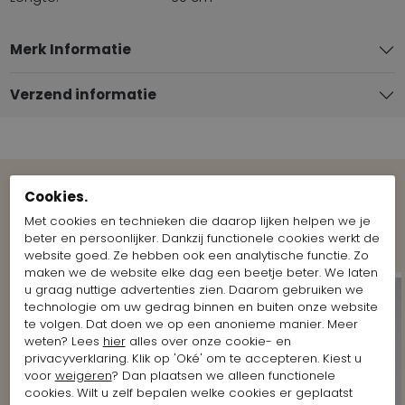
Merk Informatie
Verzend informatie
Cookies.
Bekijk meer Looks van het merk
Met cookies en technieken die daarop lijken helpen we je
Marc Cain
beter en persoonlijker. Dankzij functionele cookies werkt de
website goed. Ze hebben ook een analytische functie. Zo
maken we de website elke dag een beetje beter. We laten
u graag nuttige advertenties zien. Daarom gebruiken we
technologie om uw gedrag binnen en buiten onze website
te volgen. Dat doen we op een anonieme manier. Meer
weten? Lees
hier
alles over onze cookie- en
privacyverklaring. Klik op 'Oké' om te accepteren. Kiest u
voor
weigeren
? Dan plaatsen we alleen functionele
cookies. Wilt u zelf bepalen welke cookies er geplaatst