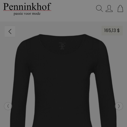
Zoeken...
165,13 $