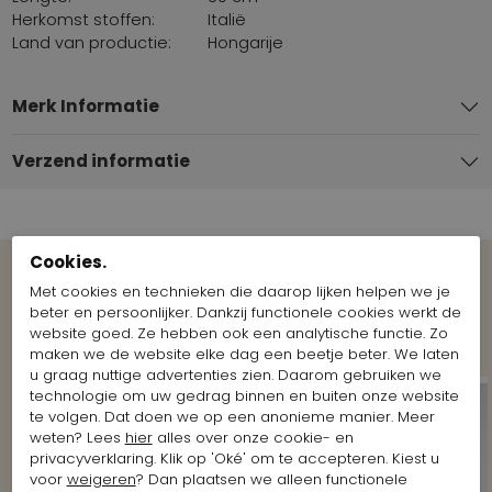
Herkomst stoffen:
Italië
Land van productie:
Hongarije
Merk Informatie
Verzend informatie
Cookies.
Met cookies en technieken die daarop lijken helpen we je
Bekijk meer Looks van het merk
beter en persoonlijker. Dankzij functionele cookies werkt de
Marc Cain
website goed. Ze hebben ook een analytische functie. Zo
maken we de website elke dag een beetje beter. We laten
u graag nuttige advertenties zien. Daarom gebruiken we
technologie om uw gedrag binnen en buiten onze website
te volgen. Dat doen we op een anonieme manier. Meer
weten? Lees
hier
alles over onze cookie- en
privacyverklaring. Klik op 'Oké' om te accepteren. Kiest u
voor
weigeren
? Dan plaatsen we alleen functionele