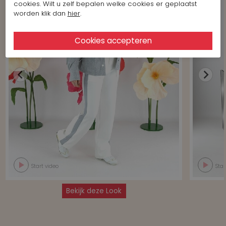
cookies. Wilt u zelf bepalen welke cookies er geplaatst
worden klik dan
hier
.
Start video
Star
Bekijk deze Look