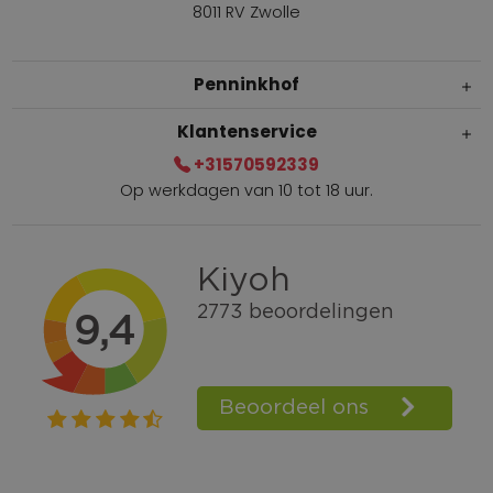
8011 RV Zwolle
Penninkhof
Klantenservice
+31570592339
Op werkdagen van 10 tot 18 uur.
Gratis verzending vanaf € 100,=
Bel +31570592339
Spaarpunten
Shop the Look
Telefonisch bestellen ook mogelijk
Persoonlijk advies:
0570-592339