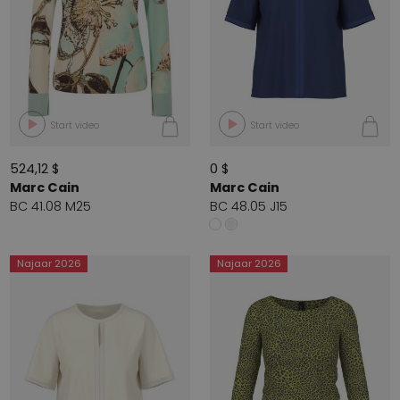
Start video
Start video
524,12 $
0 $
Marc Cain
Marc Cain
BC 41.08 M25
BC 48.05 J15
Najaar 2026
Najaar 2026