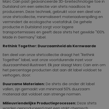
Marc Cain past geavanceerde 3D-breitechnologie toe in
Duitsland om een selectie van shirts naadloos te
produceren. Deze techniek, gebruikt voor een deel van
onze shirtcollectie, minimaliseert materiaalverspilling en
vermindert de ecologische voetafdruk. De gehele
productie in Duitsland zorgt voor lagere
transportemissies en geeft deze shirts het gewilde "100%
Made in Germany" label.
Rethink Together: Duurzaamheid als Kernwaarde
Een deel van onze shirtcollectie draagt het "Rethink
Together" label, wat onze voortdurende inzet voor
duurzaamheid illustreert. Elk jaar slaagt Marc Cain erin om
het percentage producten dat aan dit label voldoet te
verhogen, door:
Duurzame Materialen:
De shirts die onder dit label
vallen, zijn gemaakt van minimaal 50% duurzaam
materiaal dat voldoet aan strenge normen.
Milieuvriendelijke Productieprocessen:
Deze shirts
worden geproduceerd met een strikt chemisch