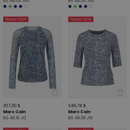
BS 48.04 J50
BS 48.04 J50
Najaar 2026
Najaar 2026
207,30 $
248,78 $
Marc Cain
Marc Cain
BS 48.18 J12
BS 48.38 J19