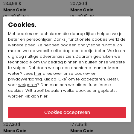
234,96 $
207,30 $
Marc Cain
Marc Cain
BC 48.16 J45
BC 48.18 J14
Cookies.
Met cookies en technieken die daarop lijken helpen we je
Najaar 2026
Najaar 2026
beter en persoonlijker. Dankzij functionele cookies werkt de
website goed. Ze hebben ook een analytische functie. Zo
maken we de website elke dag een beetje beter. We laten
u graag nuttige advertenties zien. Daarom gebruiken we
technologie om uw gedrag binnen en buiten onze website
te volgen. Dat doen we op een anonieme manier. Meer
weten? Lees
hier
alles over onze cookie- en
privacyverklaring. Klik op 'Oké' om te accepteren. Kiest u
voor
weigeren
? Dan plaatsen we alleen functionele
cookies. Wilt u zelf bepalen welke cookies er geplaatst
worden klik dan
hier
.
Start video
Start video
207,30 $
177,35 $
Marc Cain
Marc Cain