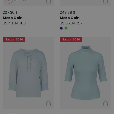
Start video
207,30 $
248,78 $
Marc Cain
Marc Cain
BS 48.44 J08
BS 55.04 J57
Najaar 2026
Najaar 2026