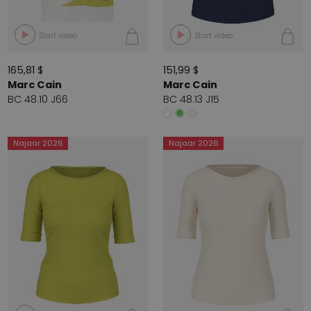
Start video
Start video
165,81 $
151,99 $
Marc Cain
Marc Cain
BC 48.10 J66
BC 48.13 J15
Najaar 2026
Najaar 2026