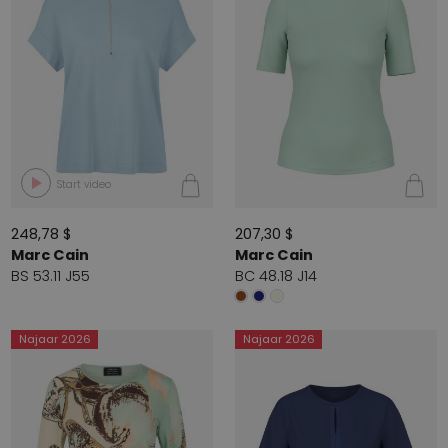
Start video
248,78 $
207,30 $
Marc Cain
Marc Cain
BS 53.11 J55
BC 48.18 J14
Najaar 2026
Najaar 2026