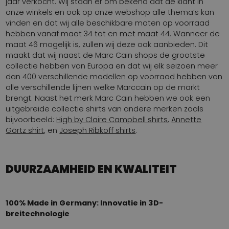
jaar verkocht. Wij staan er om bekend dat de klant in
onze winkels en ook op onze webshop alle thema’s kan
vinden en dat wij alle beschikbare maten op voorraad
hebben vanaf maat 34 tot en met maat 44. Wanneer de
maat 46 mogelijk is, zullen wij deze ook aanbieden. Dit
maakt dat wij naast de Marc Cain shops de grootste
collectie hebben van Europa en dat wij elk seizoen meer
dan 400 verschillende modellen op voorraad hebben van
alle verschillende lijnen welke Marccain op de markt
brengt. Naast het merk Marc Cain hebben we ook een
uitgebreide collectie shirts van andere merken zoals
bijvoorbeeld:
High by Claire Campbell shirts
,
Annette
Görtz shirt
, en
Joseph Ribkoff shirts
.
DUURZAAMHEID EN KWALITEIT
100% Made in Germany: Innovatie in 3D-
breitechnologie