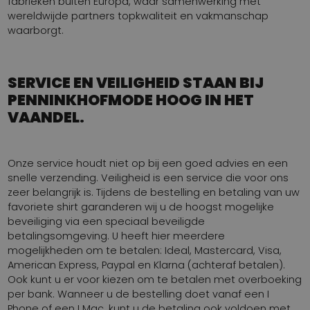
fabrieken buiten Europa, waar samenwerking met
wereldwijde partners topkwaliteit en vakmanschap
waarborgt.
SERVICE EN VEILIGHEID STAAN BIJ
PENNINKHOFMODE HOOG IN HET
VAANDEL.
Onze service houdt niet op bij een goed advies en een
snelle verzending. Veiligheid is een service die voor ons
zeer belangrijk is. Tijdens de bestelling en betaling van uw
favoriete shirt garanderen wij u de hoogst mogelijke
beveiliging via een speciaal beveiligde
betalingsomgeving. U heeft hier meerdere
mogelijkheden om te betalen: Ideal, Mastercard, Visa,
American Express, Paypal en Klarna (achteraf betalen).
Ook kunt u er voor kiezen om te betalen met overboeking
per bank. Wanneer u de bestelling doet vanaf een I
Phone of een I Mac, kunt u de betaling ook voldoen met