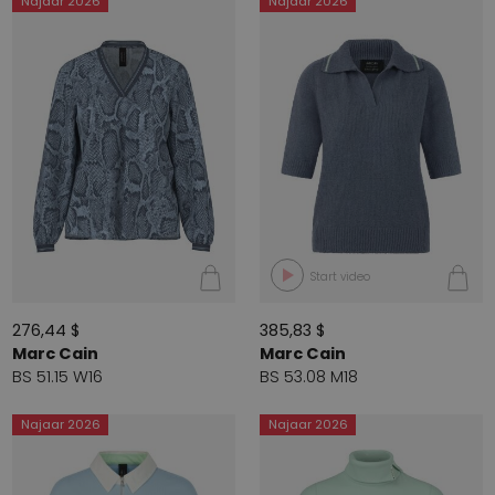
Najaar 2026
Najaar 2026
Start video
276,44 $
385,83 $
Marc Cain
Marc Cain
BS 51.15 W16
BS 53.08 M18
Najaar 2026
Najaar 2026