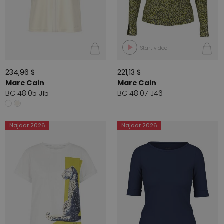
Start video
234,96 $
221,13 $
Marc Cain
Marc Cain
BC 48.05 J15
BC 48.07 J46
Najaar 2026
Najaar 2026