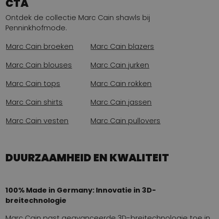
CTA
Ontdek de collectie Marc Cain shawls bij
Penninkhofmode.
Marc Cain broeken
Marc Cain blazers
Marc Cain blouses
Marc Cain jurken
Marc Cain tops
Marc Cain rokken
Marc Cain shirts
Marc Cain jassen
Marc Cain vesten
Marc Cain pullovers
DUURZAAMHEID EN KWALITEIT
100% Made in Germany: Innovatie in 3D-
breitechnologie
Marc Cain past geavanceerde 3D-breitechnologie toe in