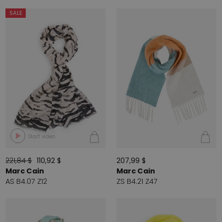
SALE
Start video
221,84 $
110,92 $
207,99 $
Marc Cain
Marc Cain
AS B4.07 Z12
ZS B4.21 Z47