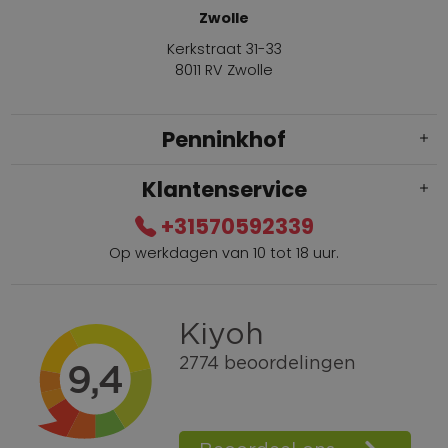
Zwolle
Kerkstraat 31-33
8011 RV Zwolle
Penninkhof
Klantenservice
+31570592339
Op werkdagen van 10 tot 18 uur.
Gratis verzending vanaf € 100,=
Bel +31570592339
Spaarpunten
Shop the Look