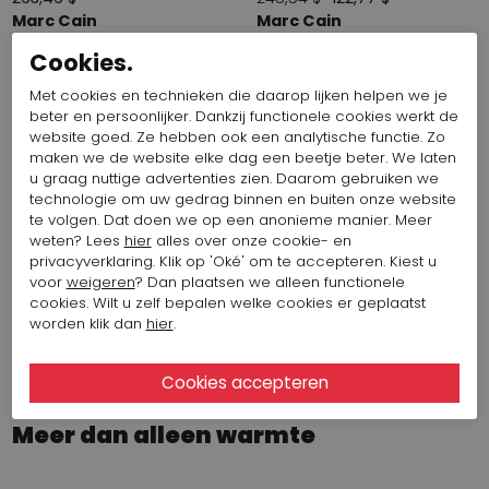
Marc Cain
Marc Cain
VC B4.15 Z19
UC B4.03 Z10
Cookies.
Met cookies en technieken die daarop lijken helpen we je
Filter op
1
beter en persoonlijker. Dankzij functionele cookies werkt de
website goed. Ze hebben ook een analytische functie. Zo
maken we de website elke dag een beetje beter. We laten
Marc Cain shawls
u graag nuttige advertenties zien. Daarom gebruiken we
technologie om uw gedrag binnen en buiten onze website
te volgen. Dat doen we op een anonieme manier. Meer
Een shawl is vaak de finishing touch van een outfit. Met
weten? Lees
hier
alles over onze cookie- en
kleur, structuur of een opvallende print geeft u eenvoudig
privacyverklaring. Klik op 'Oké' om te accepteren. Kiest u
voor
weigeren
? Dan plaatsen we alleen functionele
een persoonlijke uitstraling aan uw look. De shawls van
cookies. Wilt u zelf bepalen welke cookies er geplaatst
Marc Cain zijn ontworpen om comfortabel te dragen en
worden klik dan
hier
.
laten zich moeiteloos combineren met de
kledingcollectie van het merk.
Meer dan alleen warmte