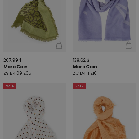
207,99 $
138,62 $
Marc Cain
Marc Cain
ZS B4.09 Z05
ZC B4.11 Z10
SALE
SALE