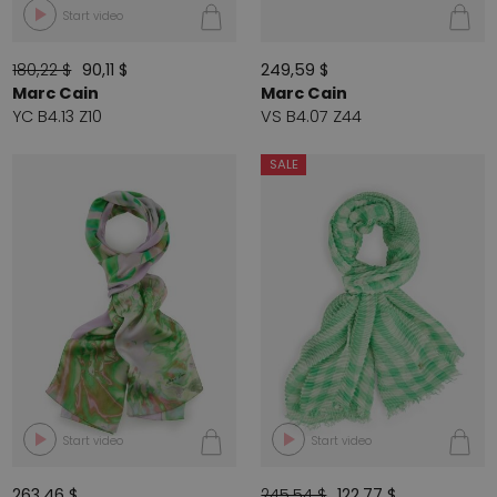
Start video
180,22 $
90,11 $
249,59 $
Marc Cain
Marc Cain
YC B4.13 Z10
VS B4.07 Z44
SALE
Start video
Start video
263,46 $
245,54 $
122,77 $