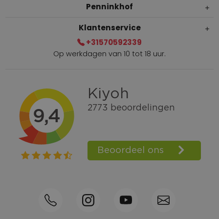
Penninkhof
Klantenservice
+31570592339
Op werkdagen van 10 tot 18 uur.
Gratis verzending vanaf € 100,=
Bel +31570592339
Spaarpunten
Shop the Look
Telefonisch bestellen ook mogelijk
Persoonlijk advies:
0570-592339