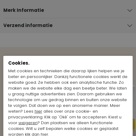
Merk Informatie
Verzend informatie
Cookies.
Bekijk meer Looks van het merk
Marc Cain
Met cookies en technieken die daarop lijken helpen we je
beter en persoonlijker. Dankzij functionele cookies werkt de
website goed. Ze hebben ook een analytische functie. Zo
maken we de website elke dag een beetje beter. We laten
u graag nuttige advertenties zien. Daarom gebruiken we
technologie om uw gedrag binnen en buiten onze website
te volgen. Dat doen we op een anonieme manier. Meer
weten? Lees
hier
alles over onze cookie- en
privacyverklaring. Klik op 'Oké' om te accepteren. Kiest u
voor
weigeren
? Dan plaatsen we alleen functionele
cookies. Wilt u zelf bepalen welke cookies er geplaatst
worden klik dan
hier
.