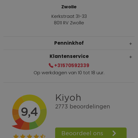
Zwolle
Kerkstraat 31-33
8011 RV Zwolle
Penninkhof
Klantenservice
+31570592339
Op werkdagen van 10 tot 18 uur.
Gratis verzending vanaf € 100,=
Bel +31570592339
Spaarpunten
Shop the Look
Telefonisch bestellen ook mogelijk