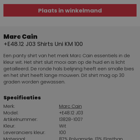
Plaats in winkelmand
Marc Cain
+E48.12 J03 Shirts Uni KM 100
Een panty shirt van het merk Marc Cain essentiels in de
kleur wit. Het shirt sluit mooi aan op de huid en is licht
getailleerd. De ronde hals belijning heeft een smalle bies
en het shirt heeft lange mouwen. Dit shirt mag op 30
graden worden gewassen.
Specificaties
Merk:
Marc Cain
Model:
+E48.12 J03
Artikelnummer:
13828-1007
Kleur:
Wit
Leveranciers kleur:
100
Materiaal:
87% Polyamide, 13% Elasthan