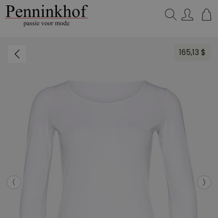
Zoeken...
165,13 $