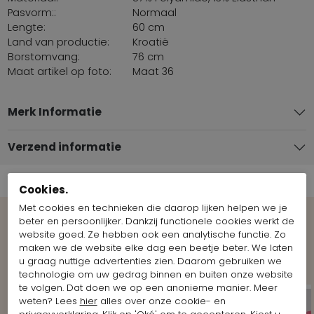
Pasvorm::
Normaal
Lengte:
60 cm
Land van productie:
Kroatië
Borstomvang:
76 cm
Maat artikel op foto:
Maat 36
Merk Informatie
Verzend informatie
Cookies.
Met cookies en technieken die daarop lijken helpen we je
beter en persoonlijker. Dankzij functionele cookies werkt de
Bekijk meer Looks van het merk
website goed. Ze hebben ook een analytische functie. Zo
maken we de website elke dag een beetje beter. We laten
Marc Cain
u graag nuttige advertenties zien. Daarom gebruiken we
technologie om uw gedrag binnen en buiten onze website
te volgen. Dat doen we op een anonieme manier. Meer
weten? Lees
hier
alles over onze cookie- en