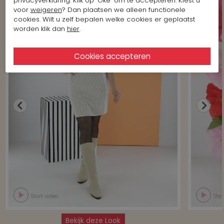
privacyverklaring. Klik op 'Oké' om te accepteren. Kiest u
voor
weigeren
? Dan plaatsen we alleen functionele
cookies. Wilt u zelf bepalen welke cookies er geplaatst
worden klik dan
hier
.
Start video
Star
Bekijk deze Look