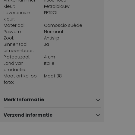
Kleur:
Petrolblauw
Leveranciers
PETROL
kleur:
Materiaal:
Camoscio suède
Pasvorm::
Normaal
Zool:
Antislip
Binnenzool
Ja
uitneembaar:
Plateauzool:
4 cm
Land van
Italië
productie:
Maat artikel op
Maat 38
foto:
Merk Informatie
Verzend informatie