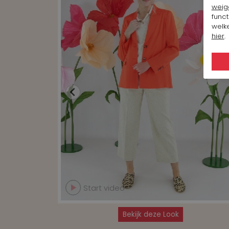
weig
funct
welke
hier
.
Start video
Bekijk deze Look