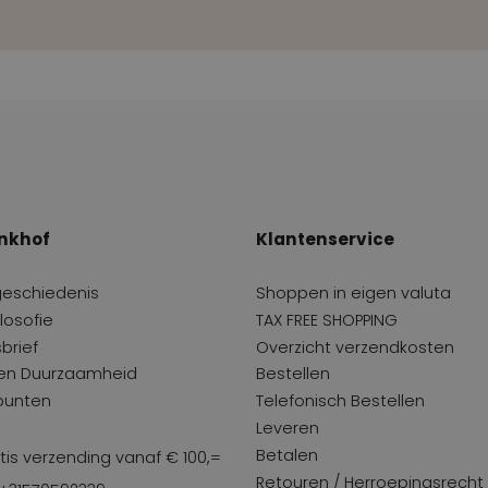
nkhof
Klantenservice
geschiedenis
Shoppen in eigen valuta
losofie
TAX FREE SHOPPING
brief
Overzicht verzendkosten
 en Duurzaamheid
Bestellen
punten
Telefonisch Bestellen
Leveren
Betalen
tis verzending vanaf € 100,=
Retouren / Herroepingsrecht