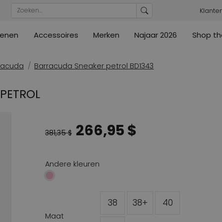
Klante
enen
Accessoires
Merken
Najaar 2026
Shop th
n
n
urs
Blouses
Pumps
Ribkoff
lz
High
ML Collections
Cambio
a's
Tunieken
Sandalen
racuda
Barracuda Sneaker petrol BD1343
ections
ections
Cambio
Cambio
High
Coats
lig
 PETROL
ain
Kennel & Schmenger
Cervone
e
Marc Cain
Evaluna
266,95 $
Arche
ain
381,35 $
High
Andere kleuren
38
38+
40
Maat