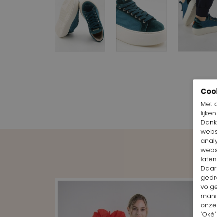
Coo
Met 
lijke
Dankz
webs
anal
webs
laten
Daar
gedr
volg
mani
onze 
'Oké'