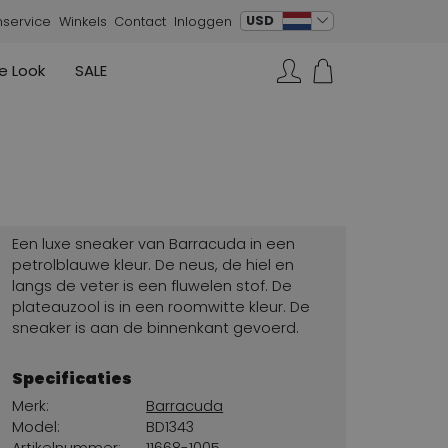
verander taal
USD
nservice
Winkels
Contact
Inloggen
e Look
SALE
Rokken
Sneakers
Rundholz
Annette Görtz
Rundholz
Zoeken...
Vesten
Moq
Annette Görtz
Jurken
Cervone
La Cabala
Cristian Daniel
Een luxe sneaker van Barracuda in een
Marc Cain
petrolblauwe kleur. De neus, de hiel en
langs de veter is een fluwelen stof. De
AGL
plateauzool is in een roomwitte kleur. De
sneaker is aan de binnenkant gevoerd.
Specificaties
Merk:
Barracuda
Model:
BD1343
Artikelnummer:
11668-1005