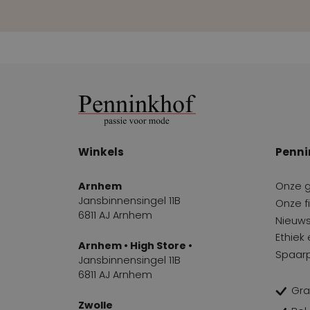
Winkels
Penni
Arnhem
Onze 
Jansbinnensingel 11B
Onze fi
6811 AJ Arnhem
Nieuws
Ethiek
Arnhem • High Store •
Spaar
Jansbinnensingel 11B
6811 AJ Arnhem
Gra
Zwolle