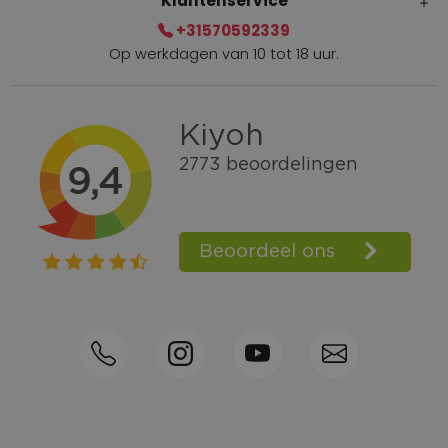
Klantenservice
+31570592339
Op werkdagen van 10 tot 18 uur.
Gratis verzending vanaf € 100,=
Bel +31570592339
Spaarpunten
Shop the Look
Telefonisch bestellen ook mogelijk
Persoonlijk advies:
0570-592339