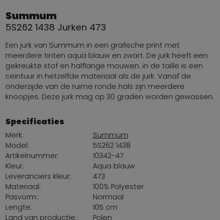
Summum
5S262 1438 Jurken 473
Een jurk van Summum in een grafische print met
meerdere tinten aqua blauw en zwart. De jurk heeft een
gekreukte stof en halflange mouwen. in de taille is een
ceintuur in hetzelfde materiaal als de jurk. Vanaf de
onderzijde van de ruime ronde hals zijn meerdere
knoopjes. Deze jurk mag op 30 graden worden gewassen.
Specificaties
Merk:
Summum
Model:
5S262 1438
Artikelnummer:
10342-47
Kleur:
Aqua blauw
Leveranciers kleur:
473
Materiaal:
100% Polyester
Pasvorm::
Normaal
Lengte:
105 cm
Land van productie:
Polen