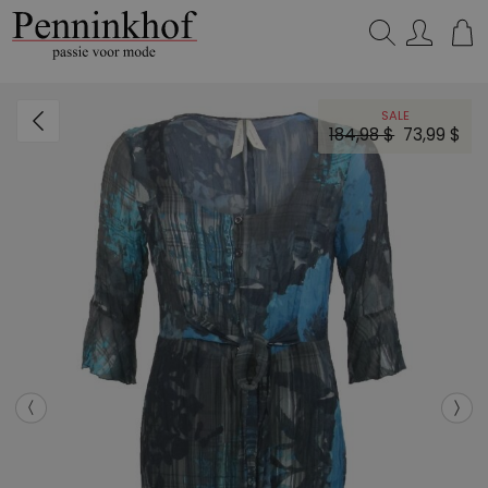
Zoeken...
SALE
184,98 $
73,99 $